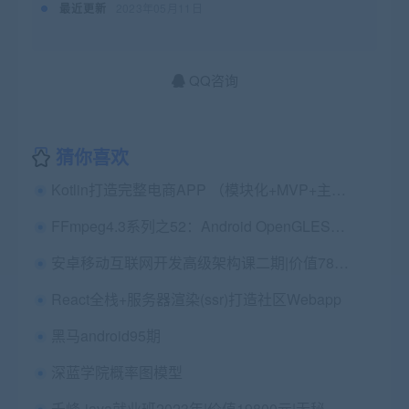
最近更新
2023年05月11日
QQ咨询
猜你喜欢
Kotlin打造完整电商APP （模块化+MVP+主流框架）
FFmpeg4.3系列之52：Android OpenGLES实现3D画图及抛骰子案例实战
安卓移动互联网开发高级架构课二期|价值7880|完结无密
React全栈+服务器渲染(ssr)打造社区Webapp
黑马android95期
深蓝学院概率图模型
千峰-java就业班2023年|价值19800元|无秘更新中