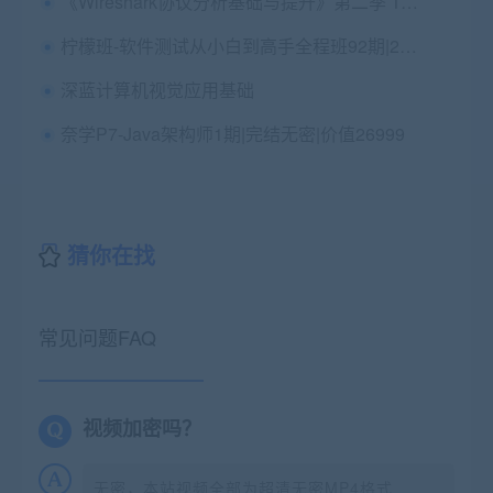
《Wireshark协议分析基础与提升》第二季 TCP/IP协议栈详解
柠檬班-软件测试从小白到高手全程班92期|2022完结
深蓝计算机视觉应用基础
奈学P7-Java架构师1期|完结无密|价值26999
猜你在找
常见问题FAQ
视频加密吗？
无密，本站视频全部为超清无密MP4格式