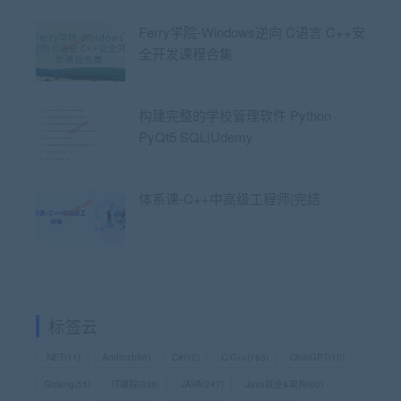
Ferry学院-Windows逆向 C语言 C++安
全开发课程合集
构建完整的学校管理软件 Python
PyQt5 SQL|Udemy
体系课-C++中高级工程师|完结
标签云
.NET
(11)
Android
(86)
C#
(12)
C/C++
(183)
ChatGPT
(10)
Golang
(55)
IT编程
(336)
JAVA
(247)
Java就业&架构
(60)