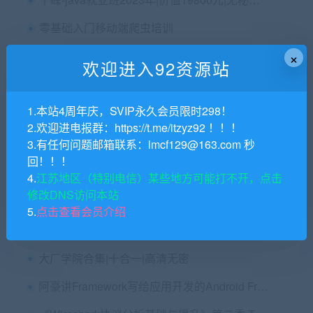
零基础入门移动端爬虫培训
×
黑马-博学谷JavaEE在线就业班2022|完结无密
欢迎进入92资源站
GO Web开发进阶实战（gin框架）
1.本站4周年庆，SVIP永久会员限时298！
2.欢迎进电报群：https://t.me/itzyz92 ！！！
3.有任何问题邮箱联系：lmcf129@163.com 秒
多游|C++ 百万并发网络通信引擎架构与实现 Version 1.0
回！！！
看雪安卓逆向2024春季班月薪1万计划
4.
江苏地区（特别电信）某些地方可能打不开，点击
修改DNS访问本站
黑马Kotlin零基础到进阶实战
5.
点击查看会员介绍
Three.js可视化企业实战WEBGL课
大厂学院合集|十合一|高清无密
阿豪讲Framework写给应用开发的Android Framework教程合集