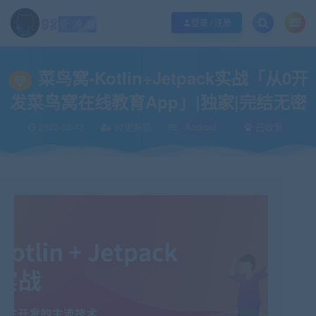
江苏地区如果无法访问本站，请更改电脑的DNS地址！！！
点此修改
登录 / 注册
当前位置：
92资源站-IT学习网-每日更新
IT编程
Android
菜鸟窝-Kotlin
>
>
>
菜鸟窝-Kotlin+Jetpack实战「从0开
发菜鸟窝在线教育App」|独家|完结无密
2023-03-13
92更新猿
Android
已收录