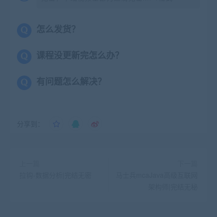
怎么发货？
课程没更新完怎么办？
有问题怎么解决？
分享到：
上一篇
下一篇
拉钩-数据分析|完结无密
马士兵mcaJava高级互联网
架构师|完结无秘