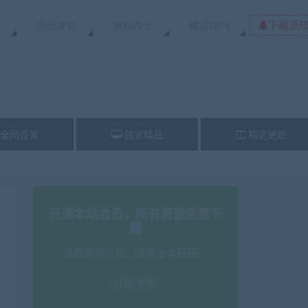
下载须
源
网盘发货
资料齐全
高清MP4
全网首发
独家精品
稳定更新
开通本站会员，所有资源免费下
载
详细会员介绍，请点击本链接。
立即查看