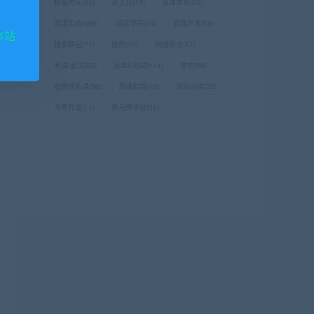
极客时间
(44)
某士兵
(15)
某课体系
(23)
某课实战
(496)
深蓝学院
(24)
游戏开发
(38)
本站
独家精品
(71)
硬件
(10)
网络安全
(47)
考试/面试
(53)
运维&测试
(114)
逆向
(59)
金牌体系课
(56)
高级前端
(18)
高级运维
(22)
鸿蒙开发
(11)
黑马博学谷
(58)