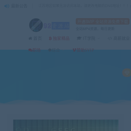
最新公告
江苏地区如果无法访问本站，请更改电脑的DNS地址！！！
开通SVIP 全站资源免费下载
全站MP4资源，每日更新
首页
IT学院
高薪就业
独家精品
当前位置：
92资源站-IT学习网-每日更新
IT编程
C/C++
王道C-Linux语
>
>
>
职场
综合
赞助SVIP