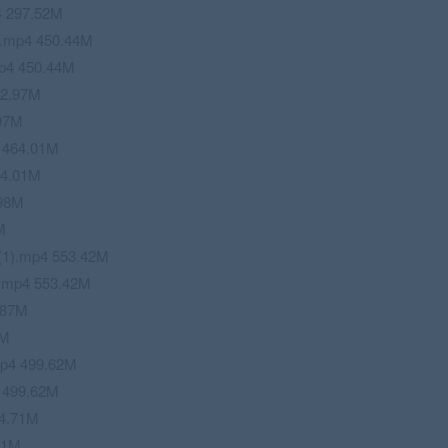
297.52M
mp4 450.44M
4 450.44M
2.97M
97M
464.01M
4.01M
98M
M
).mp4 553.42M
mp4 553.42M
.87M
7M
4 499.62M
499.62M
4.71M
71M