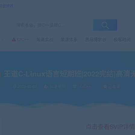
点此修改
某课实战
某课体系
黑马博学谷
极客时间
C/C++
言短期班|2022完结|高清无密
王道C-Linux语言短期班|2022完结|高清
2023-02-02
92更新猿
C/C++
已收录
点击查看SVIP详