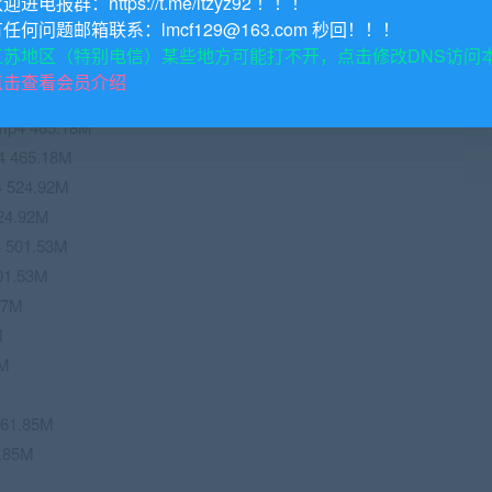
欢迎进电报群：https://t.me/itzyz92 ！！！
4 414.42M
有任何问题邮箱联系：lmcf129@163.com 秒回！！！
414.42M
江苏地区（特别电信）某些地方可能打不开，点击修改DNS访问
数(1).mp4 421.86M
点击查看会员介绍
数.mp4 421.86M
4 465.18M
465.18M
524.92M
4.92M
 501.53M
01.53M
67M
M
1M
61.85M
.85M