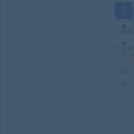
签到
邮箱客服
加入电报
群
全屏