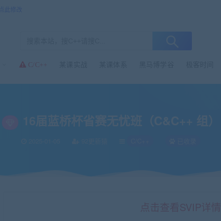
点此修改
某课实战
某课体系
黑马博学谷
极客时间
C/C++
忧班（C&C++ 组）
16届蓝桥杯省赛无忧班（C&C++ 组）
2025-01-05
92更新猿
C/C++
已收录
点击查看SVIP详