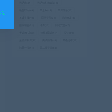
数据库
(21)
数据结构和算法
(46)
极客时间
(44)
某士兵
(15)
某课体系
(23)
本站
某课实战
(496)
深蓝学院
(24)
游戏开发
(38)
独家精品
(71)
硬件
(10)
网络安全
(47)
考试/面试
(53)
运维&测试
(114)
逆向
(59)
金牌体系课
(56)
高级前端
(18)
高级运维
(22)
鸿蒙开发
(11)
黑马博学谷
(58)