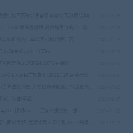
数据结构严蔚敏C语言版-教你实现数据结构|完结无密
2023-06-28
C++ Boost库高级编程-高效跨平台的C++模板库视频课程
2024-10-26
幕次数据结构与算法实战刷题特训营
2024-11-15
奇境-OpenGL原理与实践
2024-08-18
这可能是你见过的最NB的C++课程
2023-10-22
王道C-Linux语言短期班|2022完结|高清无密
2023-02-02
小白算法集训营-大幅提升刷题量，快速逃离新手区|完结
2024-07-25
算法训练营|覃超
2023-02-05
C与C++视频(C/C++汇编三部曲第二部)
2024-11-22
算法面试专题–竞赛命题人带你刷70+中高级题型
2022-12-18