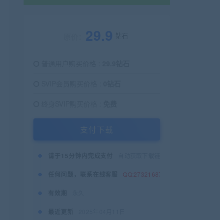
29.9
钻石
原价：
普通用户购买价格 :
29.9钻石
SVIP会员购买价格 :
0钻石
终身SVIP购买价格 :
免费
支付下载
请于15分钟内完成支付
自动获取下载链接
任何问题，联系在线客服
QQ:2732168745
有效期
永久
最近更新
2025年04月11日