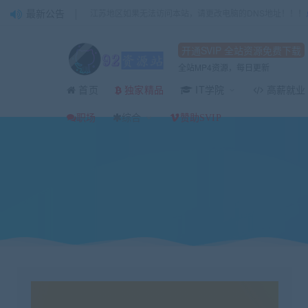
最新公告
江苏地区如果无法访问本站，请更改电脑的DNS地址！！！
开通SVIP 全站资源免费下载
全站MP4资源，每日更新
首页
IT学院
高薪就业
独家精品
当前位置：
92资源站-IT学习网-每日更新
IT编程
C/C++
16届蓝桥杯省赛无
>
>
>
职场
综合
赞助SVIP