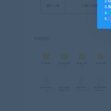
2.
3.
4.
5.
网盘截图：