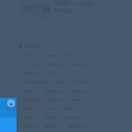
体系课-C++中高级工
程师|完结
标签云
.NET
(11)
Android
(86)
C#
(12)
C/C++
(183)
ChatGPT
(10)
Golang
(55)
IT编程
(336)
JAVA
(247)
Java就业&架构
(60)
PHP
(23)
Python
(125)
Udemy
(12)
Web前端
(247)
Windows
(10)
人工智能
(188)
其它
(108)
大数据
(38)
×
大模型
(131)
奈学
(20)
安全
(18)
小程序
(25)
尚硅谷
(27)
嵌入式
(61)
开课吧
(14)
影视后期
(10)
数据分析
(12)