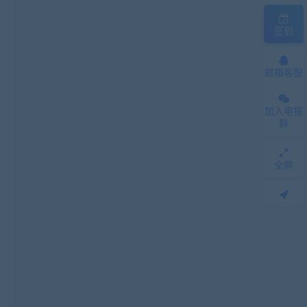
签到
邮箱客服
加入电报
群
全屏