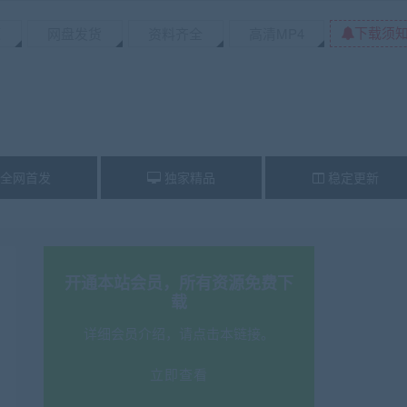
下载须
源
网盘发货
资料齐全
高清MP4
全网首发
独家精品
稳定更新
开通本站会员，所有资源免费下
载
详细会员介绍，请点击本链接。
立即查看