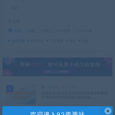
项目
价格
全部
免费
付费
SVIP免费
SVIP优惠
发布日期
修改时间
评论数量
随机
热度
92更新猿
教育考试
26年软考(高项)信息系统项目管理师合集|含
25年6位老师完结课程|持续更新。。。
×
欢迎进入92资源站