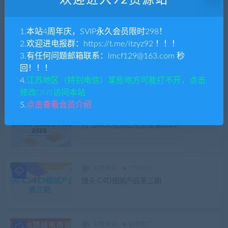
92更新猿
综合
CAD教程2025版
1.本站4周年庆，SVIP永久会员限时298！
2.欢迎进电报群：https://t.me/itzyz92 ！！！
3.有任何问题邮箱联系：lmcf129@163.com 秒
92更新猿
运营推广
回！！！
天诺老wu 2025小红书电商全链路运营
4.
江苏地区（特别电信）某些地方可能打不开，点击
修改DNS访问本站
5.
点击查看会员介绍
92更新猿
大模型
运营推广
阿飞AIGC电商应用实操课2025
92更新猿
广告设计
馒头-C4D细腻产品第三期
92更新猿
运营推广