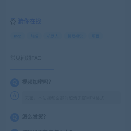
猜你在找
mcp
前端
机器人
机器视觉
项目
常见问题FAQ
视频加密吗？
无密，本站视频全部为超清无密MP4格式
怎么发货？