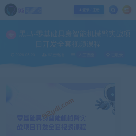
江苏地区如果无法访问本站，请更改电脑的DNS地址！！！
点此修改
登录 / 注册
当前位置：
92资源站-IT学习网-每日更新
金牌体系课
人工智能
黑马-零
>
>
>
黑马-零基础具身智能机械臂实战项
目开发全套视频课程
2026-05-20
92更新猿
人工智能
已收录