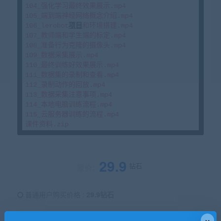
104_强化学习最终效果展示.mp4

105_端到端神经网络概念介绍.mp4

106_lerobot
项目
和环境搭建.mp4

107_教师端和学生端的标定.mp4

108_准备行为克隆的摄像头.mp4

109_数据采集展示.mp4

110_最终训练好效果展示.mp4

111_数据集的录制和查看.mp4

112_录制动作的回放.mp4

113_数据采集注意事项.mp4

114_本地电脑训练流程.mp4

115_云服务器训练的流程.mp4

29.9
钻石
原价：
普通用户购买价格 :
29.9钻石
×
SVIP会员购买价格 :
0钻石