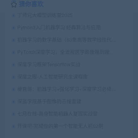
猜你喜欢
丁师兄大模型训练营2025
Python3入门机器学习 经典算法与应用
机器学习的数学基础（53集高等数学线性代数概率论数理统计）
PyTorch深度学习，全流程医学影像端到端判别实战项目(2023新版) ,价值448元
深度学习框架Tensorflow实战
深度之眼-人工智能研究生课程库
梗直哥：机器学习+强化学习+深度学习必修课，价值6000
深蓝学院基于图像的三维重建
七月在线-具身智能机器人复现实战营
开课吧-完成你的第一个智能无人机02期