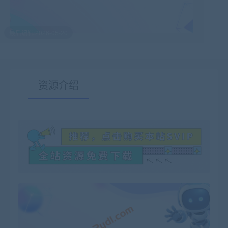
最后编辑:2026-05-20
资源介绍
有疑问？请点击复制链接咨询！