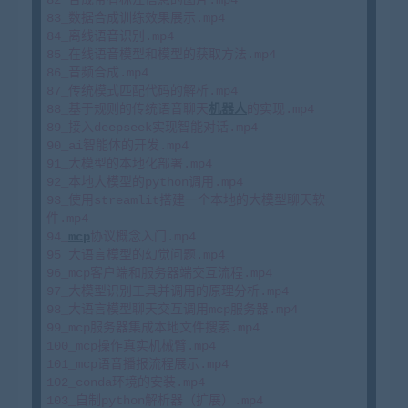
83_数据合成训练效果展示.mp4

84_离线语音识别.mp4

85_在线语音模型和模型的获取方法.mp4

86_音频合成.mp4

87_传统模式匹配代码的解析.mp4

88_基于规则的传统语音聊天
机器人
的实现.mp4

89_接入deepseek实现智能对话.mp4

90_ai智能体的开发.mp4

91_大模型的本地化部署.mp4

92_本地大模型的python调用.mp4

93_使用streamlit搭建一个本地的大模型聊天软
件.mp4

94_
mcp
协议概念入门.mp4

95_大语言模型的幻觉问题.mp4

96_mcp客户端和服务器端交互流程.mp4

97_大模型识别工具并调用的原理分析.mp4

98_大语言模型聊天交互调用mcp服务器.mp4

99_mcp服务器集成本地文件搜索.mp4

100_mcp操作真实机械臂.mp4

101_mcp语音播报流程展示.mp4

102_conda环境的安装.mp4

103_自制python解析器（扩展）.mp4
