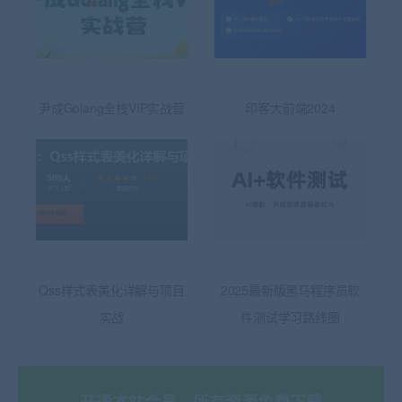
尹成Golang全栈VIP实战营
印客大前端2024
Qss样式表美化详解与项目
2025最新版黑马程序员软
实战
件测试学习路线图