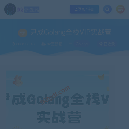
江苏地区如果无法访问本站，请更改电脑的DNS地址！！！
点此修改
登录 / 注册
当前位置：
92资源站-IT学习网-每日更新
IT编程
Golang
尹成Golang全栈
>
>
>
尹成Golang全栈VIP实战营
2026-03-18
92更新猿
Golang
已收录