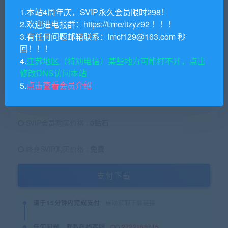
│

1.本站4周年庆，SVIP永久会员限时298！
└─资料

2.欢迎进电报群：https://t.me/itzyz92 ！！！
    │  资料.zip
3.有任何问题邮箱联系：lmcf129@163.com 秒
回！！！
4.
江苏地区（特别电信）某些地方可能打不开，点击
39.9
钻石
原价：
修改DNS访问本站
5.
点击查看会员介绍
普通用户购买价格 :
39.9钻石
SVIP会员购买价格 :
0钻石
终身SVIP购买价格 :
免费
支付下载
请于15分钟内完成支付
自动获取下载链接
任何问题，联系在线客服
QQ:2732168745