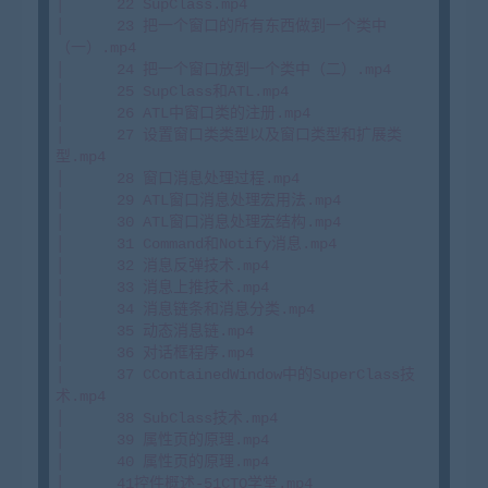
│      22 SupClass.mp4

│      23 把一个窗口的所有东西做到一个类中
（一）.mp4

│      24 把一个窗口放到一个类中（二）.mp4

│      25 SupClass和ATL.mp4

│      26 ATL中窗口类的注册.mp4

│      27 设置窗口类类型以及窗口类型和扩展类
型.mp4

│      28 窗口消息处理过程.mp4

│      29 ATL窗口消息处理宏用法.mp4

│      30 ATL窗口消息处理宏结构.mp4

│      31 Command和Notify消息.mp4

│      32 消息反弹技术.mp4

│      33 消息上推技术.mp4

│      34 消息链条和消息分类.mp4

│      35 动态消息链.mp4

│      36 对话框程序.mp4

│      37 CContainedWindow中的SuperClass技
术.mp4

│      38 SubClass技术.mp4

│      39 属性页的原理.mp4

│      40 属性页的原理.mp4

│      41控件概述-51CTO学堂.mp4
