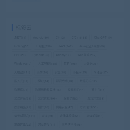
标签云
.NET
(11)
Android
(86)
C#
(12)
C/C++
(183)
ChatGPT
(10)
Golang
(55)
IT编程
(336)
JAVA
(247)
Java就业&架构
(60)
PHP
(23)
Python
(125)
Udemy
(12)
Web前端
(247)
Windows
(10)
人工智能
(188)
其它
(108)
大数据
(38)
大模型
(131)
奈学
(20)
安全
(18)
小程序
(25)
尚硅谷
(27)
嵌入式
(61)
开课吧
(14)
影视后期
(10)
数据分析
(12)
数据库
(21)
数据结构和算法
(46)
极客时间
(44)
某士兵
(15)
某课体系
(23)
某课实战
(496)
深蓝学院
(24)
游戏开发
(38)
独家精品
(71)
硬件
(10)
网络安全
(47)
考试/面试
(53)
运维&测试
(114)
逆向
(59)
金牌体系课
(56)
高级前端
(18)
高级运维
(22)
鸿蒙开发
(11)
黑马博学谷
(58)