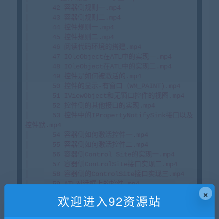
│      42 容器侧规则一.mp4

│      43 容器侧规则二.mp4

│      44 控件规则一.mp4

│      45 控件规则二.mp4

│      46 阅读代码环境的搭建.mp4

│      47 IOleObject在ATL中的实现一.mp4

│      48 IOleObject在ATL中的实现二.mp4

│      49 控件是如何被激活的.mp4

│      50 控件的显示-有窗口（WM_PAINT).mp4

│      51 IViewObject和无窗口控件的视图.mp4

│      52 控件侧的其他接口的实现.mp4

│      53 控件中的IPropertyNotifySink接口以及
控件默.mp4

│      54 容器侧如何激活控件一.mp4

│      55 容器侧如何激活控件二.mp4

│      56 容器侧Control Site的实现一.mp4

│      57 容器侧ControlSite接口实现二.mp4

│      58 容器侧的ControlSite接口实现三.mp4

│      59 ATL对话框上的控件.mp4

×
│      60 如何用带控件的对话框模板来创建对话
欢迎进入92资源站
框.mp4

│      61 复合控件和DHTML控件.mp4
