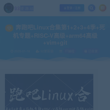
江苏地区如果无法访问本站，请更改电脑的DNS地址！！！
点此修改
登录 / 注册
当前位置：
92资源站-IT学习网-每日更新
IT编程
奔跑吧Linux合集第1+2+3+
>
>
奔跑吧Linux合集第1+2+3+4季+死
机专题+RISC-V高级+arm64高级
+vim+git
2025-01-19
92更新猿
IT编程
已收录