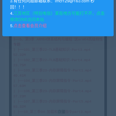
3.有任何问题邮箱联系：lmcf129@163.com 秒
44.31M

回！！！
| ├──95_锁代码导读9—信号量与mutex-part3.mp4 
4.
江苏地区（特别电信）某些地方可能打不开，点击
67.14M

修改DNS访问本站
| ├──97_锁代码导读9—信号量与mutex-part5.mp4 
21.77M

5.
点击查看会员介绍
| └──9_基础课程—中断管理下半部机制4.mp4 
174.86M

├──5、第3季 ARM64体系结构与编程 送arm64高级特性
专题

| ├──101_第三季22—TLB基础知识-Part3.mp4 
52.32M

| ├──102_第三季22—TLB基础知识-Part4.mp4 
23.75M

| ├──103_第三季23-内存屏障指令-Part1.mp4 
40.41M

| ├──104_第三季23-内存屏障指令-Part2.mp4 
57.63M

| ├──106_第三季23-内存屏障指令-Part4.mp4 
37.23M

| ├──107_第三季23-内存屏障指令-Part5.mp4 
93.32M

| ├──10_第三季04-加载和
存储
指令part3.mp4 