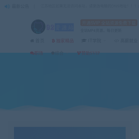
最新公告
江苏地区如果无法访问本站，请更改电脑的DNS地址！！！
开通SVIP 全站资源免费下载
全站MP4资源，每日更新
首页
IT学院
高薪就业
独家精品
当前位置：
92资源站-IT学习网-每日更新
IT编程
创客学院Linux内核开发及
>
>
职场
综合
赞助SVIP