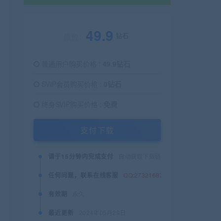
49.9
钻石
原价：
普通用户购买价格 :
49.9钻石
SVIP会员购买价格 :
0钻石
终身SVIP购买价格 :
免费
支付下载
请于15分钟内完成支付
自动获取下载链接
任何问题，联系在线客服
QQ:2732168745
有效期
永久
最近更新
2024年05月29日