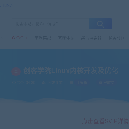
点此修改
某课实战
某课体系
黑马博学谷
极客时间
C/C++
优化
创客学院Linux内核开发及优化
2024-04-30
92更新猿
IT编程
已收录
点击查看SVIP详