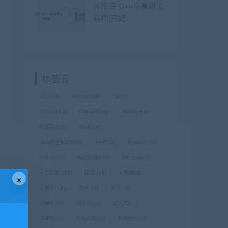
体系课-C++中高级工
程师|完结
标签云
.NET
(11)
Android
(86)
C#
(12)
C/C++
(183)
ChatGPT
(10)
Golang
(55)
IT编程
(336)
JAVA
(247)
Java就业&架构
(60)
PHP
(23)
Python
(124)
Udemy
(12)
Web前端
(247)
Windows
(10)
人工智能
(188)
其它
(108)
大数据
(38)
×
大模型
(130)
奈学
(20)
安全
(18)
小程序
(25)
尚硅谷
(27)
嵌入式
(61)
开课吧
(14)
影视后期
(10)
数据分析
(12)