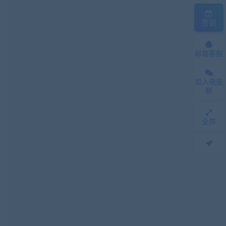
签到
邮箱客服
加入电报
群
全屏