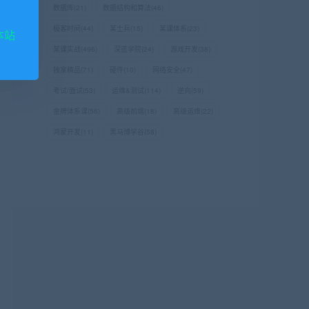
数据库
(21)
数据结构和算法
(46)
极客时间
(44)
某士兵
(15)
某课体系
(23)
本站
某课实战
(496)
深蓝学院
(24)
游戏开发
(38)
独家精品
(71)
硬件
(10)
网络安全
(47)
考试/面试
(53)
运维&测试
(114)
逆向
(59)
金牌体系课
(56)
高级前端
(18)
高级运维
(22)
鸿蒙开发
(11)
黑马博学谷
(58)