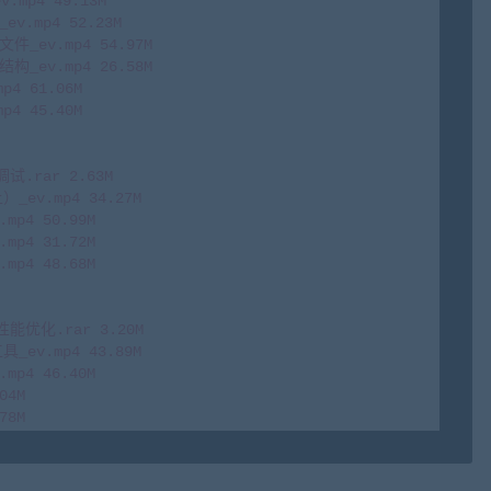
p4 49.13M

mp4 52.23M

ev.mp4 54.97M

ev.mp4 26.58M

 61.06M

 45.40M

.rar 2.63M

ev.mp4 34.27M

p4 50.99M

p4 31.72M

p4 48.68M

能优化.rar 3.20M

ev.mp4 43.89M

p4 46.40M

4M

78M