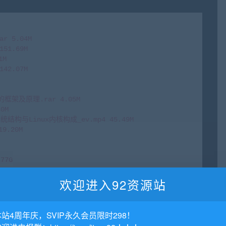
 5.04M

1.69M

M

2.07M

的框架及原理.rar 4.05M

M

结构与Linux内核构成_ev.mp4 45.49M

.20M

7G



欢迎进入92资源站
.mp4 51.16M

x内核学习方法_ev.mp4 57.62M

 24.36M

本站4周年庆，SVIP永久会员限时298！