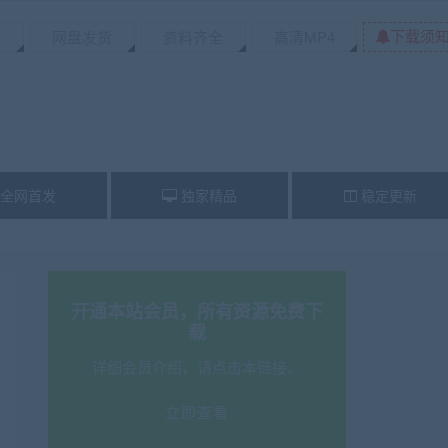
下载须
源
网盘发货
资料齐全
高清MP4
全网首发
独家精品
稳定更新
开通本站会员，所有资源免费下
载
详细会员介绍，请点击本链接。
立即查看