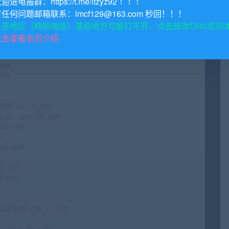
欢迎进电报群：https://t.me/itzyz92 ！！！
理与调度.rar 2.63M

有任何问题邮箱联系：lmcf129@163.com 秒回！！！


江苏地区（特别电信）某些地方可能打不开，点击修改DNS访问
2M

点击查看会员介绍
4 63.22M

6M

1M

6M

.rar 3.95M

.mp4 39.43M

.55M



.84M

.17M

.01M

件系统.rar 2.58M
