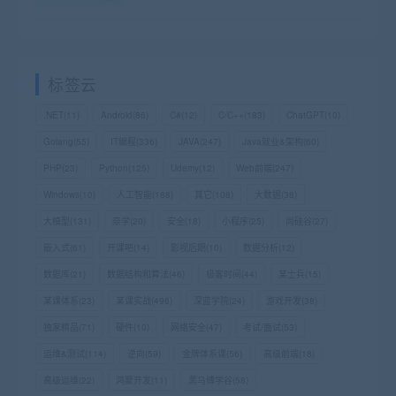
标签云
.NET
(11)
Android
(86)
C#
(12)
C/C++
(183)
ChatGPT
(10)
Golang
(55)
IT编程
(336)
JAVA
(247)
Java就业&架构
(60)
PHP
(23)
Python
(125)
Udemy
(12)
Web前端
(247)
Windows
(10)
人工智能
(188)
其它
(108)
大数据
(38)
大模型
(131)
奈学
(20)
安全
(18)
小程序
(25)
尚硅谷
(27)
嵌入式
(61)
开课吧
(14)
影视后期
(10)
数据分析
(12)
数据库
(21)
数据结构和算法
(46)
极客时间
(44)
某士兵
(15)
某课体系
(23)
某课实战
(496)
深蓝学院
(24)
游戏开发
(38)
独家精品
(71)
硬件
(10)
网络安全
(47)
考试/面试
(53)
运维&测试
(114)
逆向
(59)
金牌体系课
(56)
高级前端
(18)
高级运维
(22)
鸿蒙开发
(11)
黑马博学谷
(58)