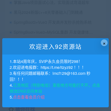
掌握Java项目面试心法，实现面试弯道超车
黑马2024新版c++8天零基础入门到精通
SpringBoot3+Vue3 开发高并发秒杀抢购系统
SpringBoot+Vue3+MySQL集群 开发健康体检双系统|完整23章
×
九章系统架构设计 System Design 2021 版
欢迎进入92资源站
Zookeeper源码分析
1.本站4周年庆，SVIP永久会员限时298！
楼兰 AI大模型RAG系统实战课程 Java版
2.欢迎进电报群：https://t.me/itzyz92 ！！！
尚硅谷2023年11月maven精华版
3.有任何问题邮箱联系：lmcf129@163.com 秒
回！！！
SpringBoot 在线协同办公小程序开发 全栈式项目实战
4.
江苏地区（特别电信）某些地方可能打不开，点击
修改DNS访问本站
5.
点击查看会员介绍
猜你在找