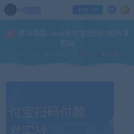
江苏地区如果无法访问本站，请更改电脑的DNS地址！！！
点此修改
登录 / 注册
当前位置：
92资源站-IT学习网-每日更新
IT编程
JAVA
黑马项目-Java
>
>
>
黑马项目-Java支付宝扫码付款开发
实战
2024-01-26
92更新猿
JAVA
已收录