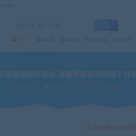
点此修改
某课实战
某课体系
黑马博学谷
极客时间
C/C++
构-海量数据商用短链平台项目大课
滴课堂微服务架构-海量数据商用短链平台
2024-01-30
92更新猿
JAVA
已收录
点击查看SVIP详