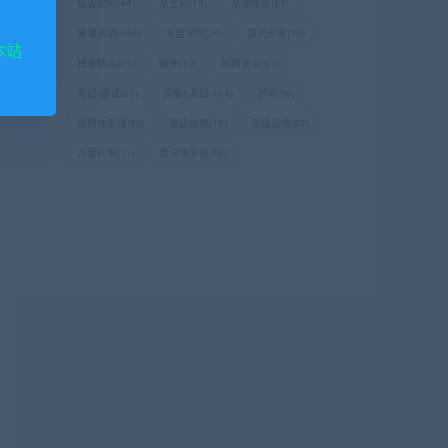
极客时间
(44)
某士兵
(15)
某课体系
(23)
某课实战
(496)
深蓝学院
(24)
游戏开发
(38)
本站
独家精品
(71)
硬件
(10)
网络安全
(47)
考试/面试
(53)
运维&测试
(114)
逆向
(59)
金牌体系课
(56)
高级前端
(18)
高级运维
(22)
鸿蒙开发
(11)
黑马博学谷
(58)