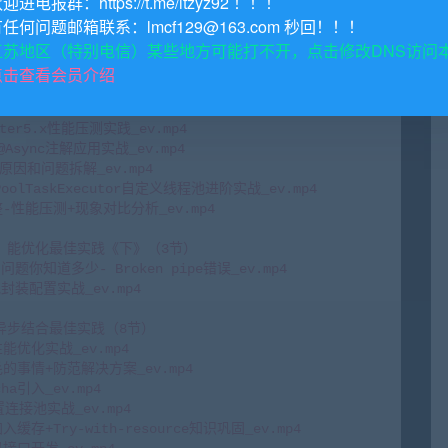
欢迎进电报群：https://t.me/itzyz92 ！！！
有任何问题邮箱联系：lmcf129@163.com 秒回！！！
江苏地区（特别电信）某些地方可能打不开，点击修改DNS访问
点击查看会员介绍