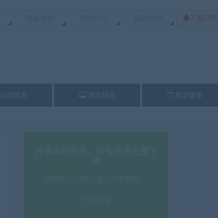
下载须
源
网盘发货
资料齐全
高清MP4
全网首发
独家精品
稳定更新
开通本站会员，所有资源免费下
载
详细会员介绍，请点击本链接。
立即查看