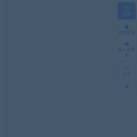
签到
邮箱客服
加入电报
群
全屏