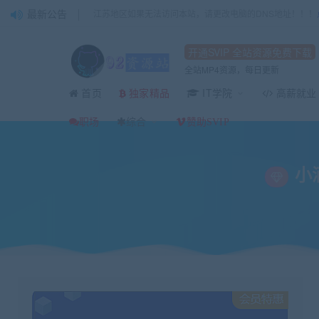
最新公告
江苏地区如果无法访问本站，请更改电脑的DNS地址！！！
开通SVIP 全站资源免费下载
全站MP4资源，每日更新
首页
IT学院
高薪就业
独家精品
当前位置：
92资源站-IT学习网-每日更新
IT编程
JAVA
小滴课堂微服务架
>
>
>
职场
综合
赞助SVIP
小