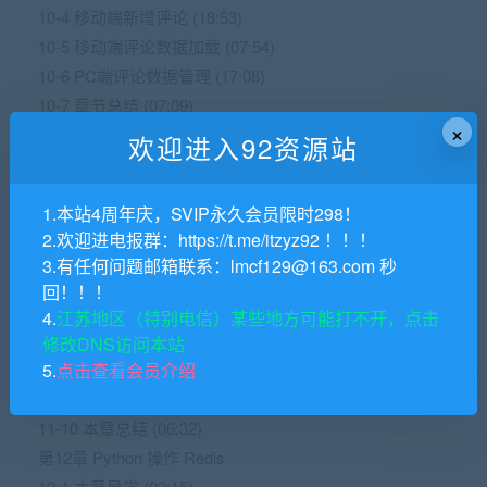
10-4 移动端新增评论 (18:53)
10-5 移动端评论数据加载 (07:54)
10-6 PC端评论数据管理 (17:08)
10-7 章节总结 (07:09)
×
第11章 Redis 基础知识
欢迎进入92资源站
11-1 Redis 数据库介绍 (10:06)
11-2 Redis的安装和使用 (12:07)
1.本站4周年庆，SVIP永久会员限时298！
11-3 Redis数据管理入门 (19:55)
2.欢迎进电报群：https://t.me/itzyz92 ！！！
11-4 字符串（String）相关操作 (14:04)
3.有任何问题邮箱联系：lmcf129@163.com 秒
11-5 字符串（String）相关操作 (14:04)
回！！！
11-6 列表（List）相关操作 (14:52)
4.
江苏地区（特别电信）某些地方可能打不开，点击
11-7 散列（Hash）相关操作 (13:52)
修改DNS访问本站
11-8 集合（Set）相关操作 (09:47)
5.
点击查看会员介绍
11-9 有序集合（Sorted Set）相关操作 (13:05)
11-10 本章总结 (06:32)
第12章 Python 操作 Redis
12-1 本章导学 (02:15)