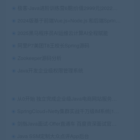
极客-Java进阶训练营6期|价值2999元|2022年|完结
2024版基于前端Vue.js+Node.js 和后端SpringBoot实战《电子商城网站》
2025黑马程序员AI运维云计算AI全程赋能
阿里P7美团T8王校长Spring源码
Zookeeper源码分析
Java开发企业级权限管理系统
从0开始 独立完成企业级Java电商网站服务端开发
SpringCloud+Netty集群实战千万级IM系统|14章完结
剑指Java面试-Offer直通车 百度资深面试官授课
Java SSM定制大众点评App后台