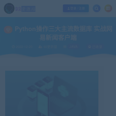
江苏地区如果无法访问本站，请更改电脑的DNS地址！！！
点此修改
登录 / 注册
当前位置：
92资源站-IT学习网-每日更新
IT编程
JAVA
Python操作三
>
>
>
Python操作三大主流数据库 实战网
易新闻客户端
2022-12-20
92更新猿
JAVA
已收录