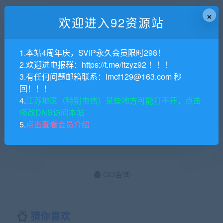
终身SVIP购买价格 :
免费
×
欢迎进入92资源站
支付下载
1.本站4周年庆，SVIP永久会员限时298！
请于15分钟内完成支付
自动获取下载链接
2.欢迎进电报群：https://t.me/itzyz92 ！！！
3.有任何问题邮箱联系：lmcf129@163.com 秒
任何问题，联系在线客服
QQ:2732168745
回！！！
4.
江苏地区（特别电信）某些地方可能打不开，点击
有效期
永久
修改DNS访问本站
5.
点击查看会员介绍
最近更新
2024年12月27日
QQ咨询
猜你喜欢