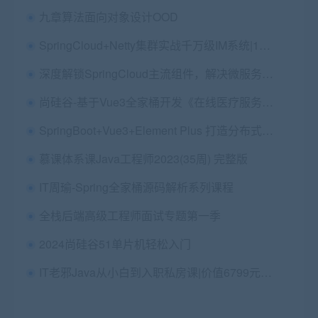
九章算法面向对象设计OOD
SpringCloud+Netty集群实战千万级IM系统|14章完结
深度解锁SpringCloud主流组件，解决微服务诸多难题
尚硅谷-基于Vue3全家桶开发《在线医疗服务平台》
SpringBoot+Vue3+Element Plus 打造分布式存储系统|完结16章
慕课体系课Java工程师2023(35周) 完整版
IT周瑜-Spring全家桶源码解析系列课程
全栈后端高级工程师面试专题第一季
2024尚硅谷51单片机轻松入门
IT老邪Java从小白到入职私房课|价值6799元|2022年