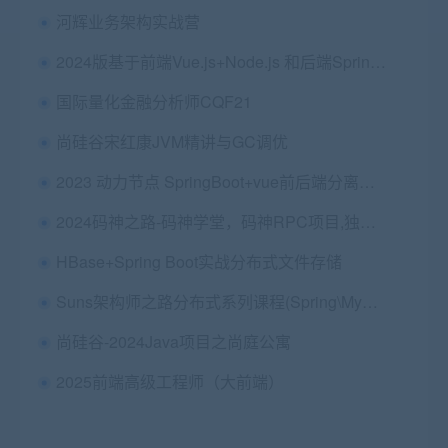
河辉业务架构实战营
2024版基于前端Vue.js+Node.js 和后端SpringBoot实战《电子商城网站》
国际量化金融分析师CQF21
尚硅谷宋红康JVM精讲与GC调优
2023 动力节点 SpringBoot+vue前后端分离《动力恒合仓库》
2024码神之路-码神学堂，码神RPC项目,独家Java面试宝典
HBase+Spring Boot实战分布式文件存储
Suns架构师之路分布式系列课程(Spring\Mybatis\Netty\RPC)，价值数千
尚硅谷-2024Java项目之尚庭公寓
2025前端高级工程师（大前端）