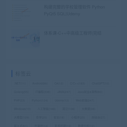
构建完整的学校管理软件 Python
PyQt5 SQL|Udemy
体系课-C++中高级工程师|完结
标签云
.NET
(11)
Android
(86)
C#
(12)
C/C++
(183)
ChatGPT
(10)
Golang
(55)
IT编程
(336)
JAVA
(247)
Java就业&架构
(60)
PHP
(23)
Python
(124)
Udemy
(12)
Web前端
(247)
Windows
(10)
人工智能
(188)
其它
(108)
大数据
(38)
大模型
(129)
奈学
(20)
安全
(18)
小程序
(25)
尚硅谷
(27)
嵌入式
(61)
开课吧
(14)
影视后期
(10)
数据分析
(12)