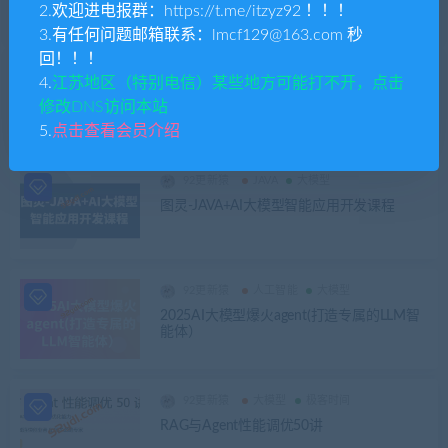
结
2.欢迎进电报群：https://t.me/itzyz92 ！！！
3.有任何问题邮箱联系：lmcf129@163.com 秒
回！！！
92更新猿
Python
大模型
金牌体系课
4.
江苏地区（特别电信）某些地方可能打不开，点击
聚客大模型6期完整版|2025
修改DNS访问本站
5.
点击查看会员介绍
92更新猿
JAVA
大模型
图灵-JAVA+AI大模型智能应用开发课程
92更新猿
人工智能
大模型
2025AI大模型爆火agent(打造专属的LLM智
能体）
92更新猿
大模型
极客时间
RAG与Agent性能调优50讲