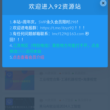
×
发布日期
修改时间
评论数量
随机
热度
欢迎进入92资源站
1.本站4周年庆，SVIP永久会员限时298！
2.欢迎进电报群：https://t.me/itzyz92 ！！！
3.有任何问题邮箱联系：lmcf129@163.com 秒
回！！！
4.
江苏地区（特别电信）某些地方可能打不开，点击
92更新猿
人工智能
修改DNS访问本站
黑马-零基础具身智能机械臂实战项目开发全
套视频课程
5.
点击查看会员介绍
92更新猿
IT编程
机器视觉
工业视觉合集-工浦机器视觉+海康视觉
92更新猿
人工智能
黑马博学谷
黑马AI就业班2024人工智能