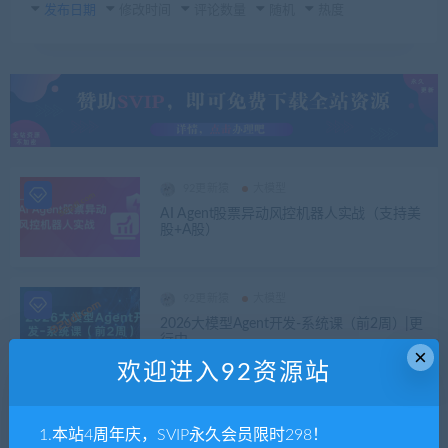
发布日期
修改时间
评论数量
随机
热度
92更新猿
大模型
AI Agent股票异动风控机器人实战（支持美
股+A股）
92更新猿
大模型
2026大模型Agent开发-系统课（前2周）|更
行中。。。
×
欢迎进入92资源站
92更新猿
大模型
1.本站4周年庆，SVIP永久会员限时298！
MCP+A2A 从0到1构建类Manus多Agent全