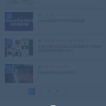
92更新猿
Android
逆向
r0ysue(肉丝)的安卓逆向课程合集
92更新猿
Udemy
Web前端
使用HTML CSS和JavaScript构建10个大型响
应式网站(英文版)|Udemy
92更新猿
大模型
付遥AIGC高级实战班2025
1
2
3
4
5