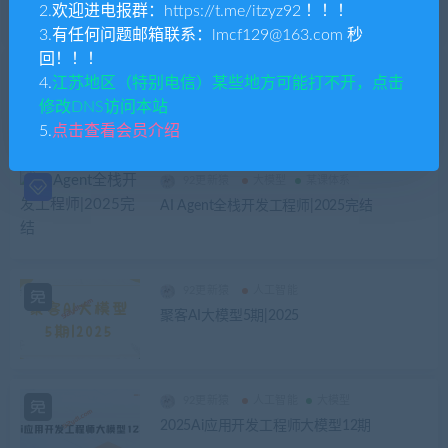
栈应用|完结
2.欢迎进电报群：https://t.me/itzyz92 ！！！
3.有任何问题邮箱联系：lmcf129@163.com 秒
回！！！
92更新猿
Python
人工智能
大模型
4.
江苏地区（特别电信）某些地方可能打不开，点击
全“薪”AI大模型全栈工程师【2.0】|2026完
修改DNS访问本站
结
5.
点击查看会员介绍
92更新猿
大模型
某课体系
AI Agent全栈开发工程师|2025完结
92更新猿
人工智能
聚客AI大模型5期|2025
92更新猿
人工智能
大模型
2025Ai应用开发工程师大模型12期