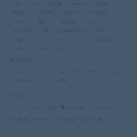
.NET
安全
数据库
Windows
大模型
游戏开发
产品经理
鸿蒙开发
考试/面试
ChatGPT
嵌入式
数据分析
其它
运维&测试
逆向
数据结构和算法
PHP
小程序
IOS
Android
Golang
Web前端
Python
C/C++
JAVA
相关标签
.net
C#
CG
gin
git
Halcon
Linux
PostgreSQL
PS
redis
价格
全部
免费
付费
SVIP免费
SVIP优惠
发布日期
修改时间
评论数量
随机
热度