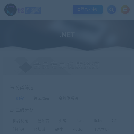
江苏地区如果无法访问本站，请更改电脑的DNS地址！！！
点此修改
登录 / 注册
.NET
会员专享优质资源
分类筛选
IT编程
独家精品
金牌体系课
二级分类
机器视觉
易语言
汇编
Rust
Ruby
C#
低代码
区块链
硬件
Flutter
IT基本功