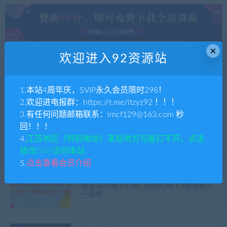
×
欢迎进入92资源站
92更新猿
.NET
C#
使用C#面向对象编程, MS SQL和ASP.NET M
VC的全栈Web开发
1.本站4周年庆，SVIP永久会员限时298！
2.欢迎进电报群：https://t.me/itzyz92 ！！！
3.有任何问题邮箱联系：lmcf129@163.com 秒
92更新猿
.NET
C#
回！！！
C#/.NET 编程训练营: 从入门到精通(OOP、
4.
江苏地区（特别电信）某些地方可能打不开，点击
LINQ、测试自动化等)
修改DNS访问本站
5.
点击查看会员介绍
92更新猿
.NET
精通 ASP.NET Core, 让你的.NET 9技能更上
一层楼