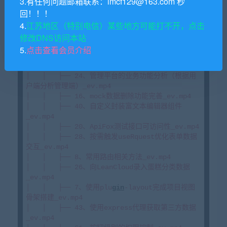
3.有任何问题邮箱联系：lmcf129@163.com 秒
编辑器_ev.mp4

回！！！
│   │   ├── 47、在登录面板修改initialState并
4.
江苏地区（特别电信）某些地方可能打不开，点击
完成主面板的跳转访问_ev.mp4

│   │   ├── 57、角色权限控制概念、角色管理
修改DNS访问本站
_ev.mp4

5.
点击查看会员介绍
│   │   ├── 52、dva模块中的reducers、effects
的使用、Generator语法_ev.mp4

│   │   ├── 24、管理平台的业务功能分析（根据用
户端分析管理端）_ev.mp4

│   │   ├── 16、mock数据删除功能完善_ev.mp4

│   │   ├── 40、自定义封装富文本编辑器组件
_ev.mp4

│   │   ├── 20、ApiFox测试接口可访问性_ev.mp4

│   │   ├── 28、按需触发useRquest优化表单数据
交互_ev.mp4

│   │   ├── 8、常用路由相关方法_ev.mp4

│   │   ├── 26、向LeanCloud录入蛋糕分类数据
_ev.mp4

│   │   ├── 7、使用plu
gin
-layout完成项目视图
骨架搭建_ev.mp4

│   │   ├── 43、使用express代理获取第三方数据
_ev.mp4
