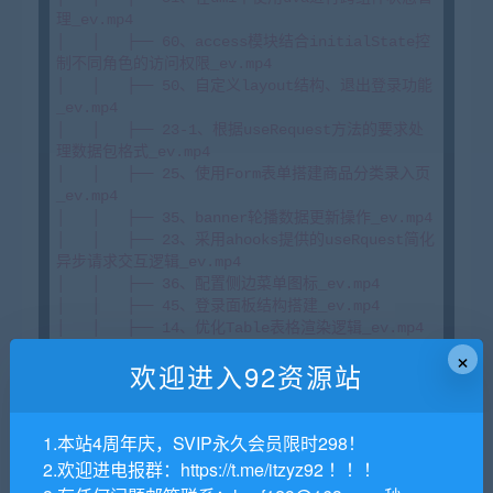
理_ev.mp4

│   │   ├── 60、access模块结合initialState控
制不同角色的访问权限_ev.mp4

│   │   ├── 50、自定义layout结构、退出登录功能
_ev.mp4

│   │   ├── 23-1、根据useRequest方法的要求处
理数据包格式_ev.mp4

│   │   ├── 25、使用Form表单搭建商品分类录入页
_ev.mp4

│   │   ├── 35、banner轮播数据更新操作_ev.mp4

│   │   ├── 23、采用ahooks提供的useRquest简化
异步请求交互逻辑_ev.mp4

│   │   ├── 36、配置侧边菜单图标_ev.mp4

│   │   ├── 45、登录面板结构搭建_ev.mp4

│   │   ├── 14、优化Table表格渲染逻辑_ev.mp4

×
│   │   ├── 5、umi管理平台项目场景介绍_ev.mp4

欢迎进入92资源站
│   │   ├── 54、使用dva实现消息列表交互_ev.mp4

│   │   ├── 64、向数据库录入配送区域经纬度数据
_ev.mp4

│   │   ├── 32、Form表单如何提取自定义组件的
1.本站4周年庆，SVIP永久会员限时298！
value_ev.mp4

2.欢迎进电报群：https://t.me/itzyz92 ！！！
│   │   ├── 39、通过组件化调用的方式使用富文本