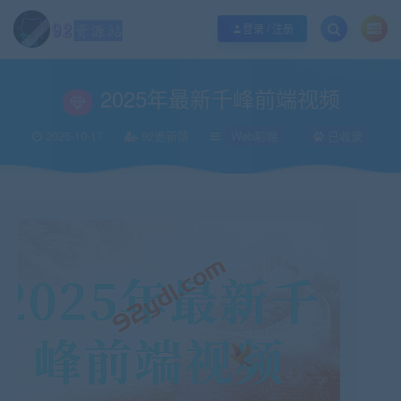
江苏地区如果无法访问本站，请更改电脑的DNS地址！！！
点此修改
登录 / 注册
当前位置：
92资源站-IT学习网-每日更新
IT编程
Web前端
2025年最新
>
>
>
2025年最新千峰前端视频
2025-10-17
92更新猿
Web前端
已收录