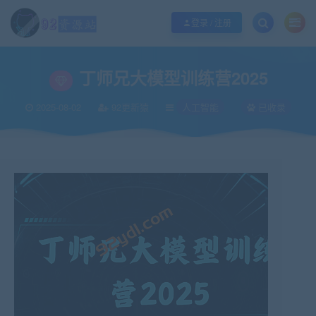
江苏地区如果无法访问本站，请更改电脑的DNS地址！！！
点此修改
登录 / 注册
当前位置：
92资源站-IT学习网-每日更新
金牌体系课
人工智能
丁师兄大模
>
>
>
丁师兄大模型训练营2025
2025-08-02
92更新猿
人工智能
已收录