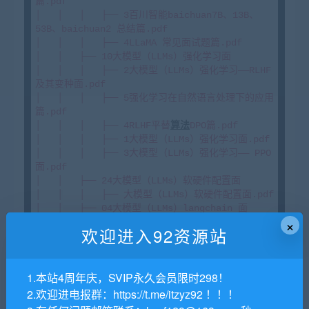
篇.pdf

│   │   │   ├── 3百川智能baichuan7B、13B、
53B、baichuan2 总结篇.pdf

│   │   │   ├── 4LLaMA 常见面试题篇.pdf

│   │   ├── 10大模型（LLMs）强化学习面

│   │   │   ├── 2大模型（LLMs）强化学习——RLHF
及其变种面.pdf

│   │   │   ├── 5强化学习在自然语言处理下的应用
篇.pdf

│   │   │   ├── 4RLHF平替
算法
DPO篇.pdf

│   │   │   ├── 1大模型（LLMs）强化学习面.pdf

│   │   │   ├── 3大模型（LLMs）强化学习—— PPO 
面.pdf

│   │   ├── 24大模型（LLMs）软硬件配置面

│   │   │   ├── 大模型（LLMs）软硬件配置面.pdf

│   │   ├── 04大模型（LLMs）langchain 面

×
│   │   │   ├── 2多轮对话中让AI保持长期记忆的8
欢迎进入92资源站
种优化方式篇.pdf

│   │   │   ├── 3基于langchain 
RAG
问答应用实
战.pdf

1.本站4周年庆，SVIP永久会员限时298！
│   │   │   ├── 1大模型（LLMs）langchain 
面.pdf

2.欢迎进电报群：https://t.me/itzyz92 ！！！
│   │   ├── 28其他常见面试篇
