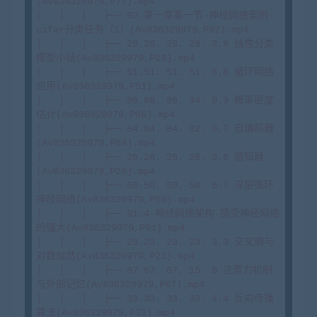
(Av836329979,P77).mp4

│   │   │   ├── 92.第一章第一节-神经网络案例-
cifar分类任务（1）(Av836329979,P92).mp4

│   │   │   ├── 28.28. 28. 28. 3.8 线性分类
模型小结(Av836329979,P28).mp4

│   │   │   ├── 51.51. 51. 51. 6.8 循环网络
应用(Av836329979,P51).mp4

│   │   │   ├── 86.86. 86. 34. 9.9 概率密度
估计(Av836329979,P86).mp4

│   │   │   ├── 84.84. 84. 32. 9.7 自编码器
(Av836329979,P84).mp4

│   │   │   ├── 26.26. 26. 26. 3.6 感知器
(Av836329979,P26).mp4

│   │   │   ├── 50.50. 50. 50. 6.7 深层循环
神经网络(Av836329979,P50).mp4

│   │   │   ├── 91.4-神经网络架构-感受神经网络
的强大(Av836329979,P91).mp4

│   │   │   ├── 23.23. 23. 23. 3.3 交叉熵与
对数似然(Av836329979,P23).mp4

│   │   │   ├── 67.67. 67. 15. 8 注意力机制
与外部记忆(Av836329979,P67).mp4

│   │   │   ├── 33.33. 33. 33. 4.4 反向传播
算法(Av836329979,P33).mp4
