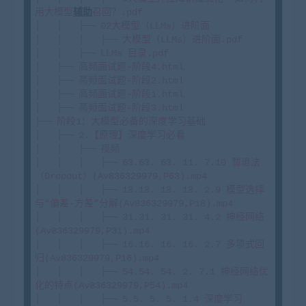
用大模型
辅助
召回？.pdf

│   │   ├── 02大模型（LLMs）进阶面

│   │   │   ├── 大模型（LLMs）进阶面.pdf

│   │   ├── LLMs 目录.pdf

│   ├── 高频面试题-阶段4.html

│   ├── 高频面试题-阶段2.html

│   ├── 高频面试题-阶段1.html

│   ├── 高频面试题-阶段3.html

├── 阶段1：大模型必备的深度学习基础

│   ├── 2.【原理】深度学习必看

│   │   ├── 视频

│   │   │   ├── 63.63. 63. 11. 7.10 暂退法
（Dropout）(Av836329979,P63).mp4

│   │   │   ├── 18.18. 18. 18. 2.9 模型选择
与“偏差-方差”分解(Av836329979,P18).mp4

│   │   │   ├── 31.31. 31. 31. 4.2 神经网络
(Av836329979,P31).mp4

│   │   │   ├── 16.16. 16. 16. 2.7 多项式回
归(Av836329979,P16).mp4

│   │   │   ├── 54.54. 54. 2. 7.1 神经网络优
化的特点(Av836329979,P54).mp4

│   │   │   ├── 5.5. 5. 5. 1.4 深度学习