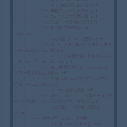
│   │   │   ├── 3文本摘要常见面试篇.pdf

│   │   │   ├── 5向量检索常见面试篇.pdf

│   │   │   ├── 2文本分类常见面试篇.pdf

│   │   ├── 17大模型(LLM)部署框架对比篇

│   │   │   ├── 5大模型推理加速工具 —— 
vLLM.pdf

│   │   │   ├── 2大模型（LLMs）加速篇.pdf

│   │   │   ├── 4LLM（大语言模型）部署加速方法
——PagedAttention篇.pdf

│   │   │   ├── 6LLM（大语言模型）部署加速方法
——Faster Transformer篇.pdf

│   │   │   ├── 8LLM推理技术之StreamingLLM：
如何拥有无限长生成能力.pdf

│   │   │   ├── 7纯Python超轻量高性能LLM推理
框架 —— LightLLM.pdf

│   │   │   ├── 3LLMs 推理性能面.pdf

│   │   │   ├── 9SwiftInfer —— 大模型无限流式
输入推理飙升46%，打破多轮对话长度限制.pdf

│   │   │   ├── 1大模型(LLM)部署框架对比
篇.pdf

│   │   ├── 09大模型（LLMs）评测面

│   │   │   ├── 大模型（LLMs）评测面.pdf
