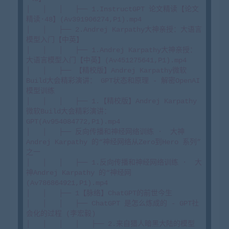
│   │   │   ├── 1.InstructGPT 论文精读【论文
精读·48】(Av391906274,P1).mp4

│   │   ├── 2.Andrej Karpathy大神亲授：大语言
模型入门【中英】

│   │   │   ├── 1.Andrej Karpathy大神亲授：
大语言模型入门【中英】(Av451275641,P1).mp4

│   │   ├── 【精校版】Andrej Karpathy微软
Build大会精彩演讲： GPT状态和原理 - 解密OpenAI
模型训练

│   │   │   ├── 1.【精校版】Andrej Karpathy
微软Build大会精彩演讲： 
GPT(Av954084772,P1).mp4

│   │   ├── 反向传播和神经网络训练 ·  大神
Andrej Karpathy 的“神经网络从Zero到Hero 系列”
之一

│   │   │   ├── 1.反向传播和神经网络训练 ·  大
神Andrej Karpathy 的“神经网
(Av786864921,P1).mp4

│   │   ├── 1【脉络】ChatGPT的前世今生

│   │   │   ├── ChatGPT 是怎么炼成的 - GPT社
会化的过程 (李宏毅)

│   │   │   │   ├── 2.来自猎人暗黑大陆的模型