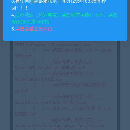
3.有任何问题邮箱联系：lmcf129@163.com 秒
│   │   │   ├── LLMs 其他 Trick.pdf

回！！！
│   │   ├── 13大模型（LLMs）分布式训练面

4.
江苏地区（特别电信）某些地方可能打不开，点击
│   │   │   ├── 6图解分布式训练（五） —— AMP混
修改DNS访问本站
合精度训练 详细解析.pdf

│   │   │   ├── 1大模型（LLMs）分布式训练
5.
点击查看会员介绍
面.pdf

│   │   │   ├── 2图解分布式训练（一） —— 流水
线并行（Pipeline Parallelism）.pdf

│   │   │   ├── 9图解分布式训练（八）—— ZeRO 
学习.pdf

│   │   │   ├── 7图解分布式训练（六）—— 
Pytorch的 DeepSpeed 详细解析.pdf

│   │   │   ├── 3图解分布式训练（二） —— 
nn.DataParallel篇.pdf

│   │   │   ├── 10大模型分布式训练故障恢复
篇.pdf

│   │   │   ├── 8图解分布式训练（七）—— 
accelerate 分布式训练 详细解析.pdf

│   │   │   ├── 11pytorch 分布式计算 坑_bug 
梳理篇.pdf

│   │   │   ├── 4图解分布式训练（三） —— 
nn.parallel.DistributedDataParallel.pdf
