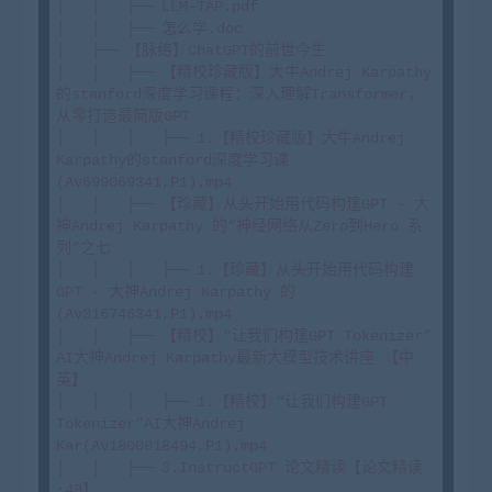
│   │   ├── LLM-TAP.pdf

│   │   ├── 怎么学.doc

│   ├── 【脉络】ChatGPT的前世今生

│   │   ├── 【精校珍藏版】大牛Andrej Karpathy
的stanford深度学习课程：深入理解Transformer，
从零打造最简版GPT

│   │   │   ├── 1.【精校珍藏版】大牛Andrej 
Karpathy的stanford深度学习课
(Av699069341,P1).mp4

│   │   ├── 【珍藏】从头开始用代码构建GPT - 大
神Andrej Karpathy 的“神经网络从Zero到Hero 系
列”之七

│   │   │   ├── 1.【珍藏】从头开始用代码构建
GPT - 大神Andrej Karpathy 的
(Av316746341,P1).mp4

│   │   ├── 【精校】“让我们构建GPT Tokenizer”
AI大神Andrej Karpathy最新大模型技术讲座 【中
英】

│   │   │   ├── 1.【精校】“让我们构建GPT 
Tokenizer”AI大神Andrej 
Kar(Av1800818494,P1).mp4

│   │   ├── 3.InstructGPT 论文精读【论文精读
·48】
