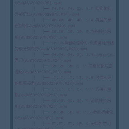
(Av836329979,P5).mp4

│   │   │   ├── 74.74. 74. 22. 8.7 结构化的
外部记忆(Av836329979,P74).mp4

│   │   │   ├── 40.40. 40. 40. 5.4 典型的卷
积网络(Av836329979,P40).mp4

│   │   │   ├── 36.36. 36. 36. 5 卷积神经网
络(Av836329979,P36).mp4

│   │   │   ├── 90.3-神经网络案例-训练神经网络
完成分类任务(Av836329979,P90).mp4

│   │   │   ├── 24.24. 24. 24. 3.4 Logistic
回归(Av836329979,P24).mp4

│   │   │   ├── 53.53. 53. 1. 7 网络优化与正
则化(Av836329979,P53).mp4

│   │   │   ├── 17.17. 17. 17. 2.8 线性回归
的概率视角(Av836329979,P17).mp4

│   │   │   ├── 27.27. 27. 27. 3.7 支持向量
机(Av836329979,P27).mp4

│   │   │   ├── 29.29. 29. 29. 4 前馈神经网
络(Av836329979,P29).mp4

│   │   │   ├── 58.58. 58. 6. 7.5 参数初始化
(Av836329979,P58).mp4

│   │   │   ├── 77.77. 77. 25. 9 无监督学习