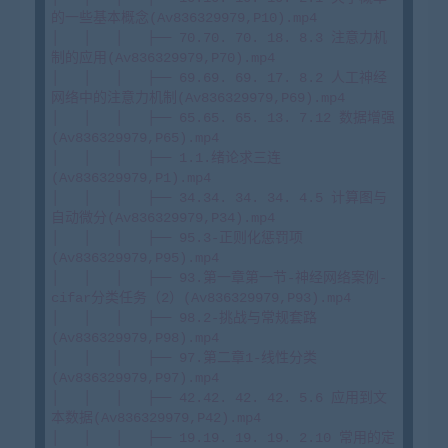
的一些基本概念(Av836329979,P10).mp4

│   │   │   ├── 70.70. 70. 18. 8.3 注意力机
制的应用(Av836329979,P70).mp4

│   │   │   ├── 69.69. 69. 17. 8.2 人工神经
网络中的注意力机制(Av836329979,P69).mp4

│   │   │   ├── 65.65. 65. 13. 7.12 数据增强
(Av836329979,P65).mp4

│   │   │   ├── 1.1.绪论求三连
(Av836329979,P1).mp4

│   │   │   ├── 34.34. 34. 34. 4.5 计算图与
自动微分(Av836329979,P34).mp4

│   │   │   ├── 95.3-正则化惩罚项
(Av836329979,P95).mp4

│   │   │   ├── 93.第一章第一节-神经网络案例-
cifar分类任务（2）(Av836329979,P93).mp4

│   │   │   ├── 98.2-挑战与常规套路
(Av836329979,P98).mp4

│   │   │   ├── 97.第二章1-线性分类
(Av836329979,P97).mp4

│   │   │   ├── 42.42. 42. 42. 5.6 应用到文
本数据(Av836329979,P42).mp4

│   │   │   ├── 19.19. 19. 19. 2.10 常用的定