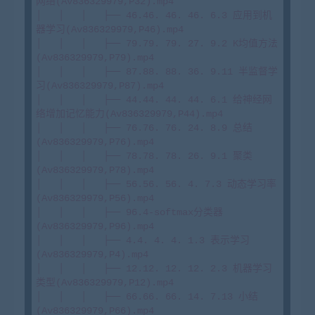
网络(Av836329979,P32).mp4

│   │   │   ├── 46.46. 46. 46. 6.3 应用到机
器学习(Av836329979,P46).mp4

│   │   │   ├── 79.79. 79. 27. 9.2 K均值方法
(Av836329979,P79).mp4

│   │   │   ├── 87.88. 88. 36. 9.11 半监督学
习(Av836329979,P87).mp4

│   │   │   ├── 44.44. 44. 44. 6.1 给神经网
络增加记忆能力(Av836329979,P44).mp4

│   │   │   ├── 76.76. 76. 24. 8.9 总结
(Av836329979,P76).mp4

│   │   │   ├── 78.78. 78. 26. 9.1 聚类
(Av836329979,P78).mp4

│   │   │   ├── 56.56. 56. 4. 7.3 动态学习率
(Av836329979,P56).mp4

│   │   │   ├── 96.4-softmax分类器
(Av836329979,P96).mp4

│   │   │   ├── 4.4. 4. 4. 1.3 表示学习
(Av836329979,P4).mp4

│   │   │   ├── 12.12. 12. 12. 2.3 机器学习
类型(Av836329979,P12).mp4

│   │   │   ├── 66.66. 66. 14. 7.13 小结
(Av836329979,P66).mp4
