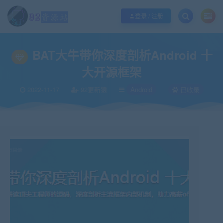
江苏地区如果无法访问本站，请更改电脑的DNS地址！！！
点此修改
登录 / 注册
当前位置：
92资源站-IT学习网-每日更新
IT编程
Android
BAT大牛带你深度
>
>
>
BAT大牛带你深度剖析Android 十
大开源框架
2022-11-17
92更新猿
Android
已收录