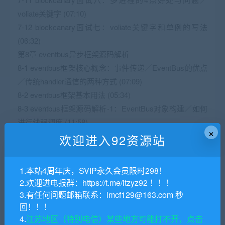
voliate关键字 (07:10)
7-12 blockcanary面试七：voliate关键字和单例的写法
(06:32)
第8章 eventbus异步框架源码解析
8-1 eventbus框架核心概念：事件传递／EventBus的优点
／传统handler通信的两种方式 (07:09)
8-2 eventbus框架基本用法 (05:34)
8-3 eventbus框架源码解析-1：EventBus对象构建／如何
进行线程调度 (11:58)
×
8-4 eventbus框架源码解析-2 subscribe注解／
欢迎进入92资源站
threadMode (05:36)
8-5 eventbus框架源码解析-3：register订阅(上) (07:10)
1.本站4周年庆，SVIP永久会员限时298！
8-6 eventbus框架源码解析-4：register订阅（中） (04:38)
2.欢迎进电报群：https://t.me/itzyz92 ！！！
8-7 eventbus框架源码解析-5：register订阅（下） (05:03)
3.有任何问题邮箱联系：lmcf129@163.com 秒
8-8 eventbus框架源码解析-6：subscribe方法完成订阅
回！！！
（上） (07:27)
4.
江苏地区（特别电信）某些地方可能打不开，点击