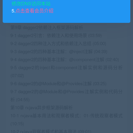
修改DNS访问本站
8-9 eventbus框架源码解析-7：subscribe方法完成订阅
5.
点击查看会员介绍
（下） (03:40)
8-10 eventbus框架源码解析-8：发送事件post (06:25)
第9章 dagger2依赖注入框架源码解析
9-1 dagger2引言：依赖注入和使用场景 (03:59)
9-2 dagger2四种注入方式和依赖注入总结 (05:00)
9-3 dagger2的四种基本注解：@inject注解 (04:39)
9-4 dagger2的四种基本注解：@component注解 (02:40)
9-5 dagger2的inject和component注解实例和源码分析
(07:02)
9-6 dagger2的@Module和@Provides注解 (03:25)
9-7 dagger2的@Module和@Provides注解实例和代码分
析 (04:55)
第10章 rxjava异步框架源码解析
10-1 rxjava基本用法和观察者模式：01-传统观察者模式
(10:15)
10-2 rxjava观察者模式和基本用法 (09:01)