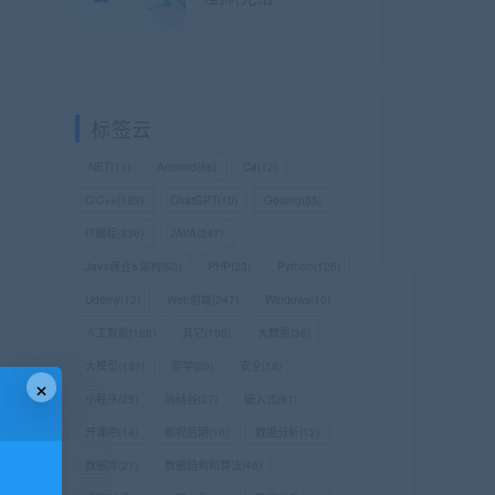
标签云
.NET
(11)
Android
(86)
C#
(12)
C/C++
(183)
ChatGPT
(10)
Golang
(55)
IT编程
(336)
JAVA
(247)
Java就业&架构
(60)
PHP
(23)
Python
(125)
Udemy
(12)
Web前端
(247)
Windows
(10)
人工智能
(188)
其它
(108)
大数据
(38)
大模型
(131)
奈学
(20)
安全
(18)
×
小程序
(25)
尚硅谷
(27)
嵌入式
(61)
开课吧
(14)
影视后期
(10)
数据分析
(12)
数据库
(21)
数据结构和算法
(46)