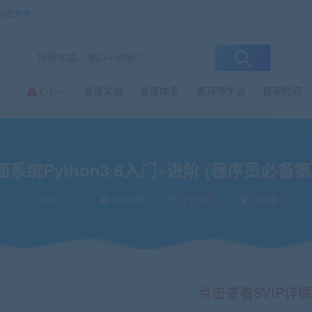
点此修改
某课实战
某课体系
黑马博学谷
极客时间
C/C++
3.8入门+进阶 (程序员必备第二语言)
面系统Python3.8入门+进阶 (程序员必备
2022-11-15
92更新猿
Python
已收录
点击查看SVIP详