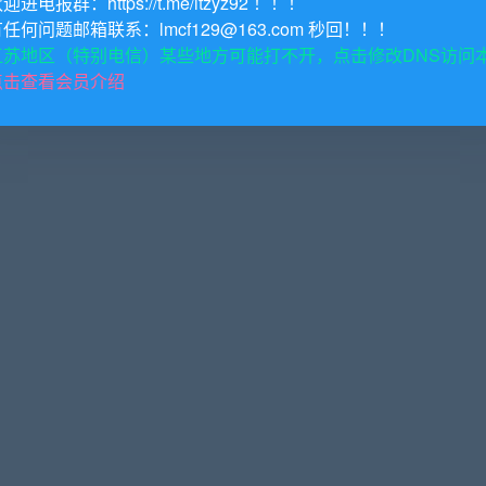
欢迎进电报群：https://t.me/itzyz92 ！！！
有任何问题邮箱联系：lmcf129@163.com 秒回！！！
江苏地区（特别电信）某些地方可能打不开，点击修改DNS访问
点击查看会员介绍