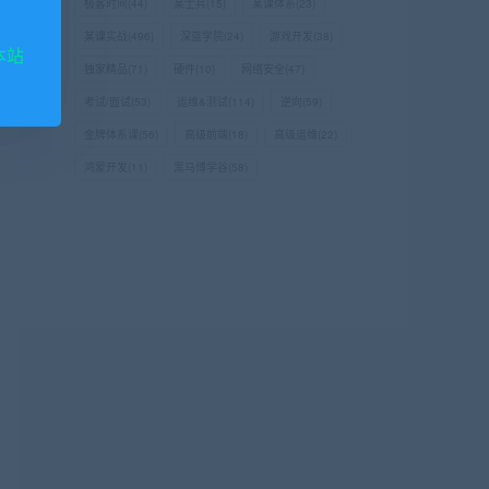
极客时间
(44)
某士兵
(15)
某课体系
(23)
某课实战
(496)
深蓝学院
(24)
游戏开发
(38)
本站
独家精品
(71)
硬件
(10)
网络安全
(47)
考试/面试
(53)
运维&测试
(114)
逆向
(59)
金牌体系课
(56)
高级前端
(18)
高级运维
(22)
鸿蒙开发
(11)
黑马博学谷
(58)