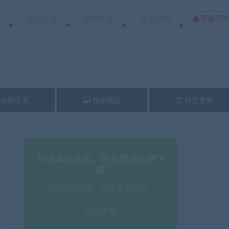
下载须
源
网盘发货
资料齐全
高清MP4
全网首发
独家精品
稳定更新
开通本站会员，所有资源免费下
载
详细会员介绍，请点击本链接。
立即查看