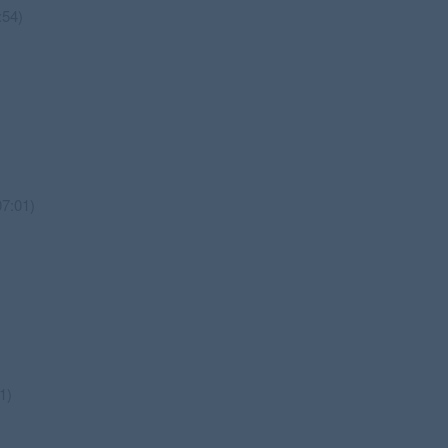
54)
:01)
1)