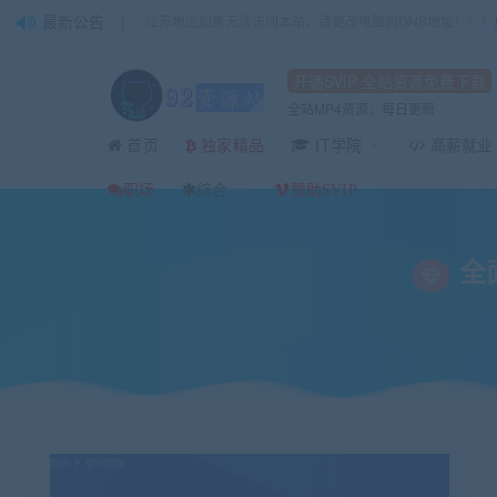
最新公告
江苏地区如果无法访问本站，请更改电脑的DNS地址！！！
开通SVIP 全站资源免费下载
全站MP4资源，每日更新
首页
IT学院
高薪就业
独家精品
当前位置：
92资源站-IT学习网-每日更新
IT编程
Python
全面系统Python
>
>
>
职场
综合
赞助SVIP
全