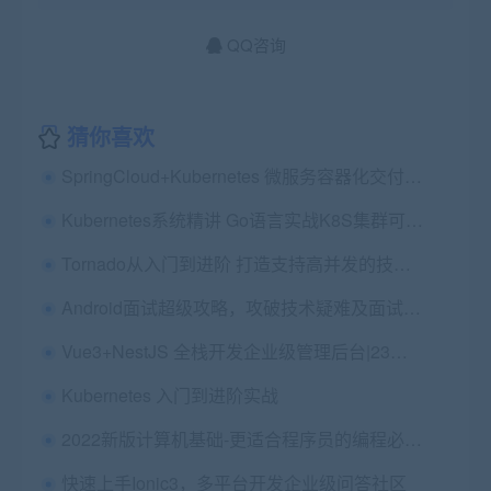
QQ咨询
猜你喜欢
SpringCloud+Kubernetes 微服务容器化交付实战
Kubernetes系统精讲 Go语言实战K8S集群可视化|更新中12章
Tornado从入门到进阶 打造支持高并发的技术论坛
Android面试超级攻略，攻破技术疑难及面试痛点
Vue3+NestJS 全栈开发企业级管理后台|23章完结
Kubernetes 入门到进阶实战
2022新版计算机基础-更适合程序员的编程必备基础知识
快速上手Ionic3，多平台开发企业级问答社区