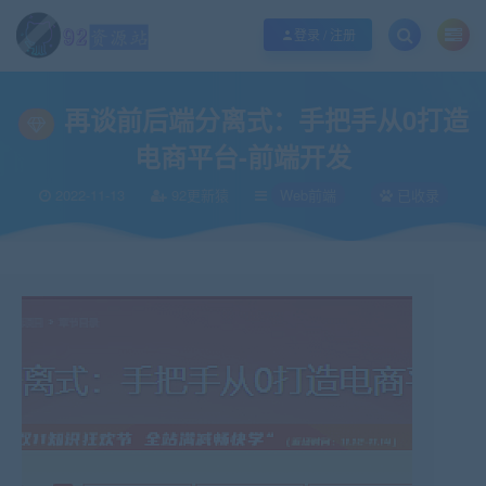
江苏地区如果无法访问本站，请更改电脑的DNS地址！！！
点此修改
登录 / 注册
当前位置：
92资源站-IT学习网-每日更新
IT编程
Web前端
再谈前后端分离
>
>
>
再谈前后端分离式：手把手从0打造
电商平台-前端开发
2022-11-13
92更新猿
Web前端
已收录