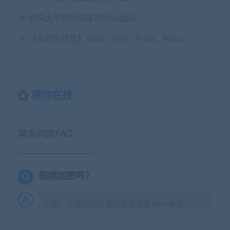
资深大牛带你深度剖析ios面试
【云原生开发】Vue3、Vite、Pinia、Axios、HTML、JS、CSS入门到项目实战
猜你在找
常见问题FAQ
视频加密吗？
无密，本站视频全部为超清无密MP4格式