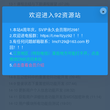
13-1 课程总结与下期课程展望 (07:28)
×
第14章 服务端课程体验
欢迎进入92资源站
14-1 课程导学 (19:44)
14-2 课程学习与解决问题指南（最重要的一节课）
1.本站4周年庆，SVIP永久会员限时298！
(08:05)
2.欢迎进电报群：https://t.me/itzyz92 ！！！
14-3 大型Java项目架构演进解析 (16:01)
3.有任何问题邮箱联系：lmcf129@163.com 秒
14-4 用户模块开发概要与接口设计讲解 (12:18)
回！！！
14-5 登录功能开发 (37:41)
4.
江苏地区（特别电信）某些地方可能打不开，点击
14-6 登出，注册，校验功能开发 (15:55)
修改DNS访问本站
14-7 获取用户登录信息，忘记密码，提示问题与答案，重
5.
点击查看会员介绍
置密码功能开发 (18:49)
14-8 忘记密码中的重置密码功能开发 (09:45)
14-9 登录状态下重置密码功能开发 (07:44)
14-10 更新用户个人信息功能开发 (08:32)
14-11 获取用户详细信息功能开发及MD5加密补充 (11:14)
14-12 用户模块所有功能自测试 (19:01)