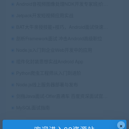
Android音视频图像处理NDK开发专家班|价值4980
Jetpack开发短视频应用实战
BAT大牛亲授技能+技巧，Android面试快速充电升级
剖析Framework面试 冲击Android高级职位
Node.js入门到企业Web开发中的应用
组件化封装思想实战Android App
Python爬虫工程师从入门到进阶
Node.js线上服务器部署与发布
剑指Java面试-Offer直通车 百度资深面试官授课
MySQL面试指南
×