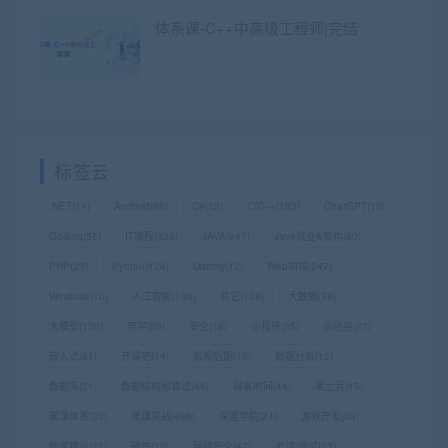
体系课-C++中高级工程师|完结
标签云
.NET
(11)
Android
(86)
C#
(12)
C/C++
(183)
ChatGPT
(10)
Golang
(55)
IT编程
(336)
JAVA
(247)
Java就业&架构
(60)
PHP
(23)
Python
(124)
Udemy
(12)
Web前端
(247)
Windows
(10)
人工智能
(188)
其它
(108)
大数据
(38)
大模型
(130)
奈学
(20)
安全
(18)
小程序
(25)
尚硅谷
(27)
嵌入式
(61)
开课吧
(14)
影视后期
(10)
数据分析
(12)
数据库
(21)
数据结构和算法
(46)
极客时间
(44)
某士兵
(15)
某课体系
(23)
某课实战
(496)
深蓝学院
(24)
游戏开发
(38)
独家精品
(71)
硬件
(10)
网络安全
(47)
考试/面试
(53)