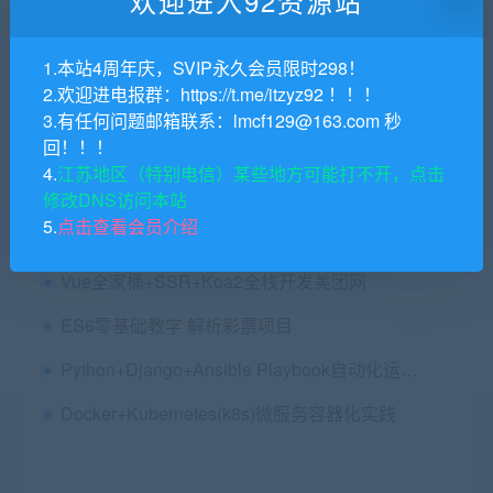
欢迎进入92资源站
Django入门到进阶-适合Python小白的系统课程
Java生产环境下性能监控与调优详解
1.本站4周年庆，SVIP永久会员限时298！
2.欢迎进电报群：https://t.me/itzyz92 ！！！
慕课WeNet语音识别实战
3.有任何问题邮箱联系：lmcf129@163.com 秒
回！！！
.Net Core 开发电商后端API ，吃透RESTful风格
4.
江苏地区（特别电信）某些地方可能打不开，点击
DeepSeek从0到1实战精通，效率飙升N倍|完结
修改DNS访问本站
5.
点击查看会员介绍
全流程开发实践晋级：GO实战多版本抢红包系统
Vue全家桶+SSR+Koa2全栈开发美团网
ES6零基础教学 解析彩票项目
Python+Django+Ansible Playbook自动化运维项目实战
Docker+Kubernetes(k8s)微服务容器化实践