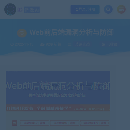
江苏地区如果无法访问本站，请更改电脑的DNS地址！！！
点此修改
登录 / 注册
当前位置：
92资源站-IT学习网-每日更新
某课实战
Web前后端漏洞分析与
>
>
Web前后端漏洞分析与防御
2022-11-13
92更新猿
某课实战
已收录