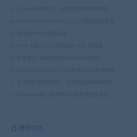
PyTorch深度学习，全流程医学影像端到端判别实战项目(2023新版) ,价值448元
OpenCV+TensorFlow 入门人工智能图像处理
移动端Python爬虫实战
Vue3 系统入门与项目实战(15章) 完整版
实战支付+电商双系统 玩转Java技术栈
React16.8+Next.js+Koa2开发Github全栈项目
全流程开发实践晋级：GO实战多版本抢红包系统
RocketMQ核心技术精讲与高并发抗压实战
猜你在找