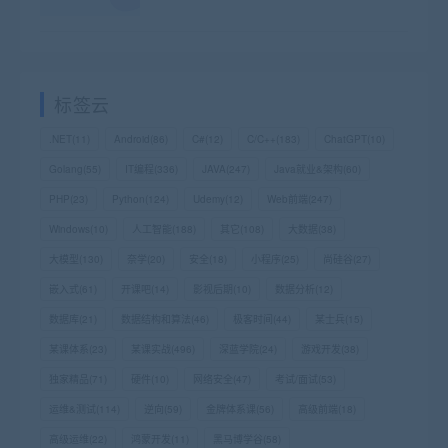
标签云
.NET
(11)
Android
(86)
C#
(12)
C/C++
(183)
ChatGPT
(10)
Golang
(55)
IT编程
(336)
JAVA
(247)
Java就业&架构
(60)
PHP
(23)
Python
(124)
Udemy
(12)
Web前端
(247)
Windows
(10)
人工智能
(188)
其它
(108)
大数据
(38)
大模型
(130)
奈学
(20)
安全
(18)
小程序
(25)
尚硅谷
(27)
嵌入式
(61)
开课吧
(14)
影视后期
(10)
数据分析
(12)
数据库
(21)
数据结构和算法
(46)
极客时间
(44)
某士兵
(15)
某课体系
(23)
某课实战
(496)
深蓝学院
(24)
游戏开发
(38)
独家精品
(71)
硬件
(10)
网络安全
(47)
考试/面试
(53)
运维&测试
(114)
逆向
(59)
金牌体系课
(56)
高级前端
(18)
高级运维
(22)
鸿蒙开发
(11)
黑马博学谷
(58)