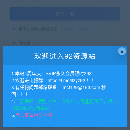
支付下载
请于15分钟内完成支付
自动获取下载链接
有效期
永久
×
欢迎进入92资源站
最近更新
2022年11月13日
1.本站4周年庆，SVIP永久会员限时298！
QQ咨询
2.欢迎进电报群：https://t.me/itzyz92 ！！！
3.有任何问题邮箱联系：lmcf129@163.com 秒
回！！！
4.
江苏地区（特别电信）某些地方可能打不开，点击
猜你喜欢
修改DNS访问本站
隐雾安全二期基础班2023
5.
点击查看会员介绍
CSS架构系统精讲 理论+实战玩转蘑菇街