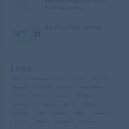
构建完整的学校管理软件 Python
PyQt5 SQL|Udemy
体系课-C++中高级工程师|完结
标签云
.NET
(11)
Android
(86)
C#
(12)
C/C++
(183)
ChatGPT
(10)
Golang
(55)
IT编程
(336)
JAVA
(247)
Java就业&架构
(60)
PHP
(23)
Python
(124)
Udemy
(12)
Web前端
(247)
Windows
(10)
人工智能
(188)
其它
(108)
大数据
(38)
大模型
(129)
奈学
(20)
安全
(18)
小程序
(25)
尚硅谷
(27)
嵌入式
(61)
开课吧
(14)
影视后期
(10)
数据分析
(12)