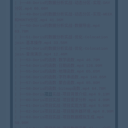
| ├──48-Doris的数据分析实战-动态分区-实现-DAY
分区.mp4 66.66M

| ├──49-Doris的数据分析实战-动态分区-实现-WEEK
和MONTH分区.mp4 41.36M

| ├──50-Doris的数据分析实战-数据导出.mp4 
63.78M

| ├──51-Doris的数据分析实战-优化-Colocation 
join-基本操作.mp4 33.56M

| ├──52-Doris的数据分析实战-优化-Colocation 
join-查询演示.mp4 12.46M

| ├──53-Doris的函数-数学函数.mp4 46.79M

| ├──54-Doris的函数-日期函数.mp4 126.99M

| ├──55-Doris的函数-地理函数.mp4 65.65M

| ├──56-Doris的函数-字符串函数.mp4 148.65M

| ├──57-Doris的函数-聚合函数.mp4 85.80M

| ├──58-Doris的函数-bitmap函数.mp4 64.78M

| ├──59-Doris
项目
实战-项目背景介绍.mp4 9.13M

| ├──60-Doris项目实战-项目需求分析.mp4 4.99M

| ├──61-Doris项目实战-项目实现方案.mp4 5.60M

| ├──62-Doris项目实战-项目服务器环境.mp4 8.98M

| ├──63-Doris项目实战-项目数据模拟生成.mp4 
59.96M
