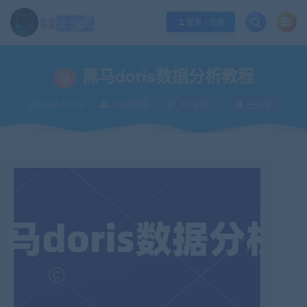
江苏地区如果无法访问本站，请更改电脑的DNS地址！！！
点此修改
登录 / 注册
当前位置：
92资源站-IT学习网-每日更新
IT编程
黑马doris数据分析教程
>
>
黑马doris数据分析教程
2024-07-16
92更新猿
IT编程
已收录