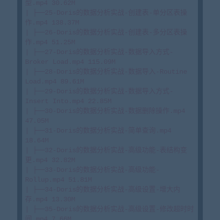
型.mp4 30.62M

| ├──25-Doris的数据分析实战-创建表-单分区表操
作.mp4 138.37M

| ├──26-Doris的数据分析实战-创建表-多分区表操
作.mp4 51.25M

| ├──27-Doris的数据分析实战-数据导入方式-
Broker Load.mp4 115.09M

| ├──28-Doris的数据分析实战-数据导入-Routine 
Load.mp4 89.61M

| ├──29-Doris的数据分析实战-数据导入方式-
Insert Into.mp4 22.85M

| ├──30-Doris的数据分析实战-数据删除操作.mp4 
47.05M

| ├──31-Doris的数据分析实战-简单查询.mp4 
18.64M

| ├──32-Doris的数据分析实战-高级功能-表结构变
更.mp4 32.82M

| ├──33-Doris的数据分析实战-高级功能-
Rollup.mp4 51.81M

| ├──34-Doris的数据分析实战-高级设置-增大内
存.mp4 13.30M

| ├──35-Doris的数据分析实战-高级设置-修改超时时
间.mp4 7.66M
