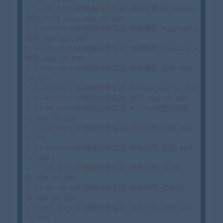
| ├──36-Doris的数据分析实战-高级设置-Broadcast
和Shuffle Join.mp4 23.04M

| ├──37-Doris的数据分析实战-数据模型-Aggregate
模型.mp4 118.88M

| ├──38-Doris的数据分析实战-数据模型-Duplicate
模型.mp4 16.50M

| ├──39-Doris的数据分析实战-数据模型-总结.mp4 
14.61M

| ├──40-Doris的数据分析实战-Rollup.mp4 51.81M

| ├──41-Doris的数据分析实战-索引.mp4 26.36M

| ├──42-Doris的数据分析实战-Rollup调整前缀索
引.mp4 28.20M

| ├──43-Doris的数据分析实战-物化视图-介绍.mp4 
9.47M

| ├──44-Doris的数据分析实战-物化视图-创建.mp4 
17.33M

| ├──45-Doris的数据分析实战-物化视图-自动匹
配.mp4 31.30M

| ├──46-Doris的数据分析实战-物化视图-其他内
容.mp4 25.82M

| ├──47-Doris的数据分析实战-动态分区-介绍.mp4 
36.61M
