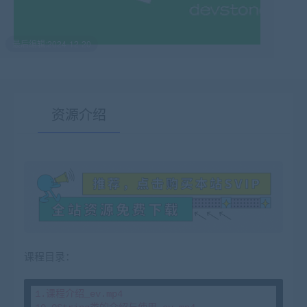
最后编辑:2024-12-20
资源介绍
有疑问？请点击复制链接咨询！
课程目录：
1.课程介绍_ev.mp4
