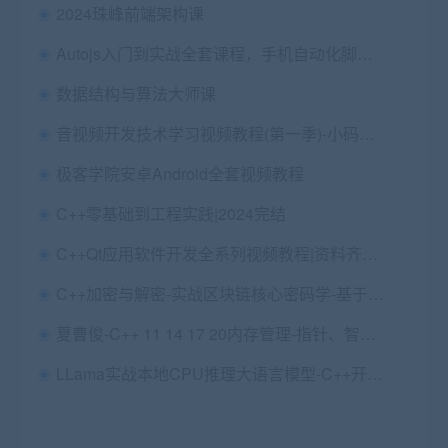
2024珠峰前端架构课
Autojs入门到实战全套课程，手机自动化脚本制作教程
数据结构与算法大师课
音视频开发技术学习视频教程(第一季)-小码哥2021进阶年课
极客学院安卓Android全套视频教程
C++零基础到工程实践|2024完结
C++Qt应用软件开发全系列视频教程|资料齐全无密
C++加密与解密-实战区块链核心密码学-基于openssl|补充完整版
夏曹俊-C++ 11 14 17 20内存管理-指针、智能指针和内存池
LLama实战本地CPU推理大语言模型-C++开发实战