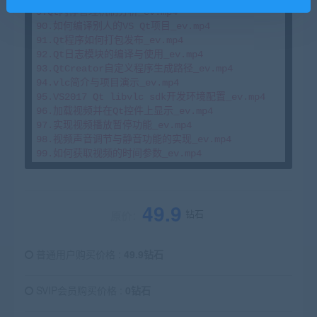
9.Qt内存管理机制分析_ev.mp4

90.如何编译别人的VS Qt项目_ev.mp4

91.Qt程序如何打包发布_ev.mp4

92.Qt日志模块的编译与使用_ev.mp4

93.QtCreator自定义程序生成路径_ev.mp4

94.vlc简介与项目演示_ev.mp4

95.VS2017 Qt libvlc sdk开发环境配置_ev.mp4

96.加载视频并在Qt控件上显示_ev.mp4

97.实现视频播放暂停功能_ev.mp4

98.视频声音调节与静音功能的实现_ev.mp4

99.如何获取视频的时间参数_ev.mp4
49.9
钻石
原价：
普通用户购买价格 :
49.9钻石
SVIP会员购买价格 :
0钻石