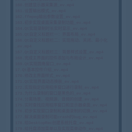
160.创建显示器采集源_ev.mp4

161.设置输出模式_ev.mp4

162.ffmpeg输出参数设置_ev.mp4

163.初步实现桌面采集录制功能_ev.mp4

164.Qt实现录制时长实时显示_ev.mp4

165.Qt自定义标题栏一：界面布局_ev.mp4

166.Qt自定义标题栏二：实现拖动、关闭、最小化
_ev.mp4

167.Qt自定义标题栏三：背景样式设置_ev.mp4

168.完成主界面的控件添加与布局设计_ev.mp4

169.Qt实现圆角窗口_ev.mp4

17.Qt基本控件介绍_ev.mp4

170.修改主界面样式_ev.mp4

171.Qt实现界面动态换肤_ev.mp4

172.实现指定应用程序窗口进行录制_ev.mp4

173.为什么录制的窗口是黑色的_ev.mp4

174.分离场景、视频源、音频的创建_ev.mp4

175.实时查找应用程序窗口和显示器桌面_ev.mp4

176.初步实现窗口录制和桌面录制的切换_ev.mp4

177.解决桌面录制可能crash的bug_ev.mp4

178.给DesktopRec创建系统托盘_ev.mp4

179.给托盘添加菜单以及实现菜单动作_ev.mp4
