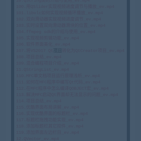
10.QString类的介绍与使用_ev.mp4

100.用QSlider实现视频进度调节与播放_ev.mp4

101.libvlc如何实现视频循环播放_ev.mp4

102.双向滑动器实现视频进度调节_ev.mp4

103.实时设置双向滑动器滑块的位置_ev.mp4

104.ffmpeg sdk的介绍与使用_ev.mp4

105.实现视频剪辑功能_ev.mp4

106.软件界面美化_ev.mp4

107.将VS2017 Qt
项目
转化为QtCreator项目_ev.mp4

108.项目总结_ev.mp4

109.混合编程项目介绍_ev.mp4

11.QStringList_ev.mp4

110.MFC单文档项目运行原理浅析_ev.mp4

111.如何在MFC程序中编写Qt代码_ev.mp4

112.在MFC程序中怎么编译QOBJECT宏_ev.mp4

113.解决MFC启动Qt界面却无法显示的问题_ev.mp4

114.项目总结_ev.mp4

115.优酷界面布局讲解_ev.mp4

116.实现优酷界面的标题栏_ev.mp4

117.标题栏拖拽功能实现_ev.mp4

118.添加标题栏其它控件_ev.mp4

119.添加界面左边栏目_ev.mp4

12.QVector_ev.mp4
