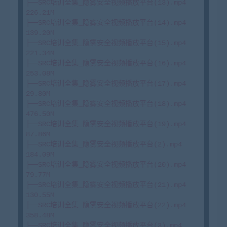
├──SRC培训全集_隐雾安全视频播放平台(13).mp4 
226.21M

├──SRC培训全集_隐雾安全视频播放平台(14).mp4 
139.20M

├──SRC培训全集_隐雾安全视频播放平台(15).mp4 
221.34M

├──SRC培训全集_隐雾安全视频播放平台(16).mp4 
253.08M

├──SRC培训全集_隐雾安全视频播放平台(17).mp4 
29.80M

├──SRC培训全集_隐雾安全视频播放平台(18).mp4 
476.50M

├──SRC培训全集_隐雾安全视频播放平台(19).mp4 
87.86M

├──SRC培训全集_隐雾安全视频播放平台(2).mp4 
184.09M

├──SRC培训全集_隐雾安全视频播放平台(20).mp4 
79.77M

├──SRC培训全集_隐雾安全视频播放平台(21).mp4 
130.55M

├──SRC培训全集_隐雾安全视频播放平台(22).mp4 
358.48M

├──SRC培训全集_隐雾安全视频播放平台(3).mp4 