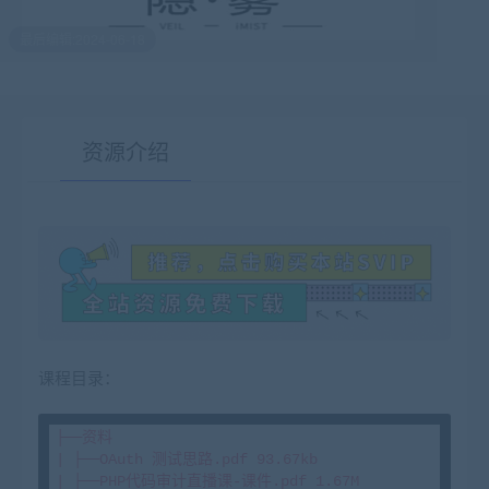
最后编辑:2024-06-18
资源介绍
有疑问？请点击复制链接咨询！
课程目录：
├──资料

| ├──OAuth 测试思路.pdf 93.67kb

| ├──PHP代码审计直播课-课件.pdf 1.67M
