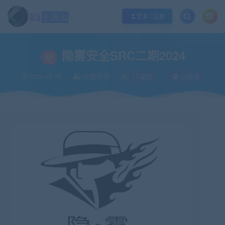
江苏地区如果无法访问本站，请更改电脑的DNS地址！！！
点此修改
登录 / 注册
当前位置：
92资源站-IT学习网-每日更新
IT编程
隐雾安全SRC二期2024
>
>
隐雾安全SRC二期2024
2024-05-16
92更新猿
IT编程
已收录