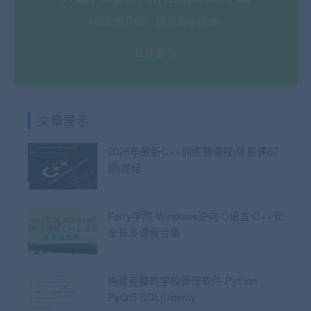
详细会员介绍，请点击本链接。
立即查看
文章展示
2026年最新C++训练营课程|体系课67
期|完结
Ferry学院-Windows逆向 C语言 C++安
全开发课程合集
构建完整的学校管理软件 Python
PyQt5 SQL|Udemy