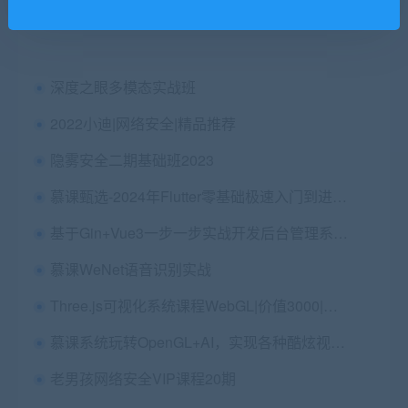
Web前后端漏洞分析与防御
深度之眼多模态实战班
2022小迪|网络安全|精品推荐
隐雾安全二期基础班2023
慕课甄选-2024年Flutter零基础极速入门到进阶实战
基于Gin+Vue3一步一步实战开发后台管理系统 Go Web实战开发
慕课WeNet语音识别实战
Three.js可视化系统课程WebGL|价值3000|资料齐全
慕课系统玩转OpenGL+AI，实现各种酷炫视频特效|资料齐全
老男孩网络安全VIP课程20期