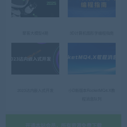
聚客大模型4期
3D计算机图形学编程指南
2023达内嵌入式开发
小D新版本RocketMQ4.X教
程消息队列
开通本站会员，所有资源免费下载