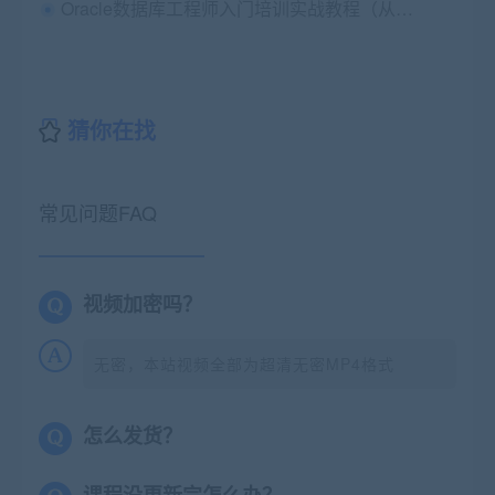
Oracle数据库工程师入门培训实战教程（从Oracle11g 到 Oracle19c）
猜你在找
常见问题FAQ
视频加密吗？
无密，本站视频全部为超清无密MP4格式
怎么发货？