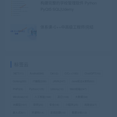
构建完整的学校管理软件 Python
PyQt5 SQL|Udemy
体系课-C++中高级工程师|完结
标签云
.NET
(11)
Android
(86)
C#
(12)
C/C++
(183)
ChatGPT
(10)
Golang
(55)
IT编程
(336)
JAVA
(247)
Java就业&架构
(60)
PHP
(23)
Python
(125)
Udemy
(12)
Web前端
(247)
Windows
(10)
人工智能
(188)
其它
(108)
大数据
(38)
大模型
(131)
奈学
(20)
安全
(18)
小程序
(25)
尚硅谷
(27)
嵌入式
(61)
开课吧
(14)
影视后期
(10)
数据分析
(12)