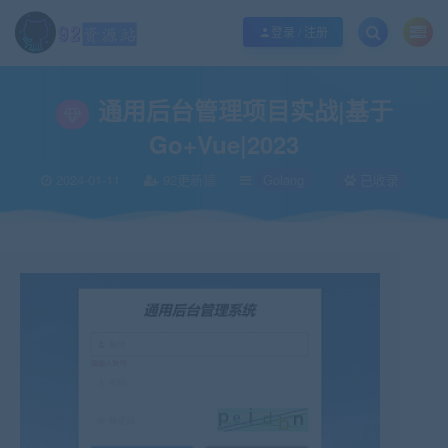
江苏地区如果无法访问本站，请更改电脑的DNS地址！！！
点此修改
登录 / 注册
当前位置：
92资源站-IT学习网-每日更新
IT编程
Golang
通用后台管理项目实战
>
>
>
通用后台管理项目实战|基于
Go+Vue|2023
2024-01-11
92更新猿
Golang
已收录