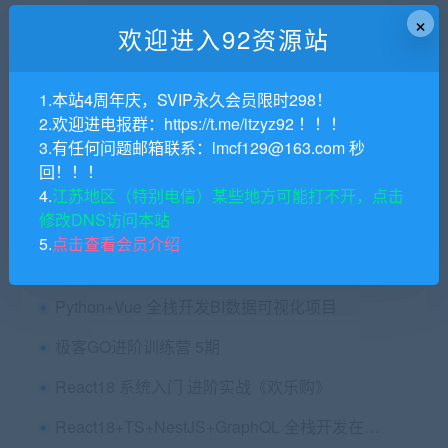
×
欢迎进入92资源站
图灵课堂码神之路Golang语言挺进大厂实战营
1.本站4周年庆，SVIP永久会员限时298！
开课吧-Web3.0应用工程师培养计划|2022年|价值8880元|完结无秘
2.欢迎进电报群：https://t.me/itzyz92 ！！！
螺钉Nodejs全栈项目班，Node基础到实战，价值1999
3.有任何问题邮箱联系：lmcf129@163.com 秒
回！！！
使用React和TypeScript构建Notion克隆项目|Udemy
4.
江苏地区（特别电信）某些地方可能打不开，点击
修改DNS访问本站
WEB前端高级工程师养成计划『全修精英特训』|入门到精通
5.
点击查看会员介绍
Go实战仿百度云盘 实现企业级分布式云存储系统
Python+Vue 全栈开发BI数据可视化项目
极客GO进阶训练营 5期
React18 系统入门 进阶实战《欢乐购》
React18+TS+NestJS+GraphQL 全栈开发在线教育平台|完结无密