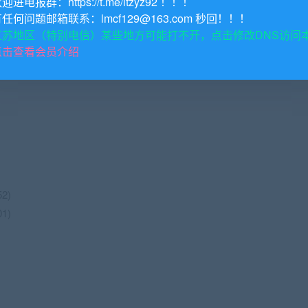
欢迎进电报群：https://t.me/itzyz92 ！！！
有任何问题邮箱联系：lmcf129@163.com 秒回！！！
流程是怎样的
江苏地区（特别电信）某些地方可能打不开，点击修改DNS访问
点击查看会员介绍
2)
1)