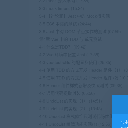
3-2 mock 深入学习 (17:55)
3-3 mock timers (15:24)
3-4 【讨论题】Jest 中的 Mock得实现
3-5 ES6 中类的测试 (24:44)
3-6 Jest 中对 DOM 节点操作的测试 (07:59)
第4章 Vue 中的 TDD 与 单元测试
4-1 什么是TDD？ (09:42)
4-2 Vue 环境中配置 Jest (17:38)
4-3 vue-test-utils 的配置及使用 (25:35)
4-4 使用 TDD 的方式开发 Header 组件（1） (30
4-5 使用 TDD 的方式开发 Header 组件 (2) (10:3
4-6 Header 组件样式新增及快照测试 (09:35)
4-7 通用代码提取封装 (05:56)
4-8 UndoList 的实现（1） (14:51)
4-9 UndoList 的实现（2） (13:48)
4-10 UndoList 样式修饰及测试代码优化 (16:41)
1.
4-11 UndoList 编辑功能实现(1) (12:56)