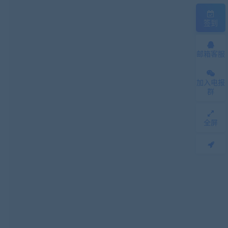
签到
邮箱客服
加入电报
群
全屏