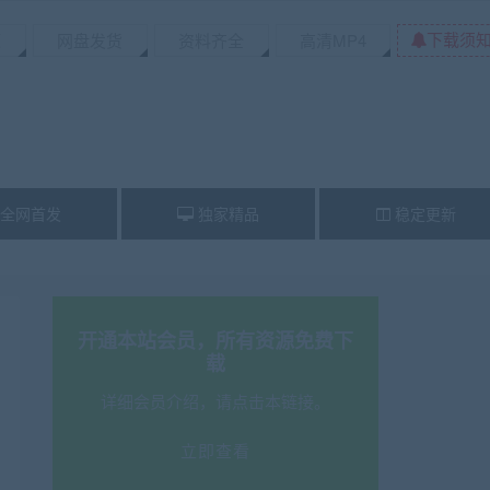
下载须
源
网盘发货
资料齐全
高清MP4
全网首发
独家精品
稳定更新
开通本站会员，所有资源免费下
载
详细会员介绍，请点击本链接。
立即查看