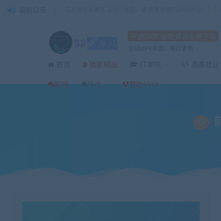
最新公告
江苏地区如果无法访问本站，请更改电脑的DNS地址！！！
开通SVIP 全站资源免费下载
全站MP4资源，每日更新
首页
IT学院
高薪就业
独家精品
当前位置：
92资源站-IT学习网-每日更新
IT编程
Web前端
前端要学的测试课
>
>
>
职场
综合
赞助SVIP