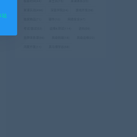
极客时间
(44)
某士兵
(15)
某课体系
(23)
某课实战
(496)
深蓝学院
(24)
游戏开发
(38)
本站
独家精品
(71)
硬件
(10)
网络安全
(47)
考试/面试
(53)
运维&测试
(114)
逆向
(59)
金牌体系课
(56)
高级前端
(18)
高级运维
(22)
鸿蒙开发
(11)
黑马博学谷
(58)