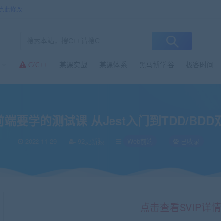
点此修改
某课实战
某课体系
黑马博学谷
极客时间
C/C++
 从Jest入门到TDD/BDD双实战
前端要学的测试课 从Jest入门到TDD/BD
2022-11-29
92更新猿
Web前端
已收录
点击查看SVIP详