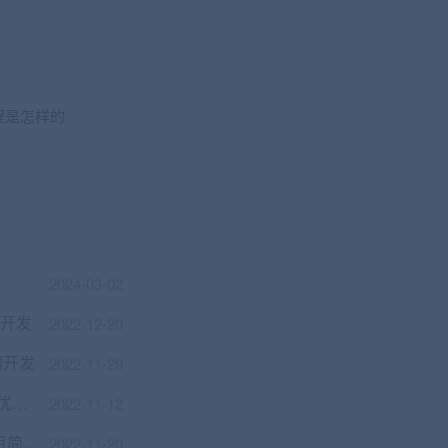
流程是怎样的
2024-03-02
据开发
2022-12-20
到开发
2022-11-29
Yii2.0进阶版，高级组件ES/Redis/Sentry优化京东平台
2022-11-12
React零基础入门到实战，完成企业级项目简书网站开发
2022-11-20