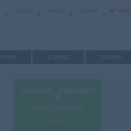
下载须
源
网盘发货
资料齐全
高清MP4
全网首发
独家精品
稳定更新
开通本站会员，所有资源免费下
载
详细会员介绍，请点击本链接。
立即查看