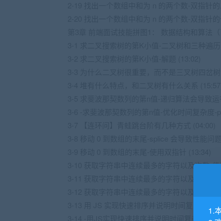
2-19 找出一个数组中和为 n 的两个数-双指针的思路
2-20 找出一个数组中和为 n 的两个数-双指针的代码
第3章 前端面试技能拼图1： 数据结构和算法
3-1 求二叉搜索树的第K小值-二叉树和三种遍历 (1
3-2 求二叉搜索树的第K小值-解题 (13:02)
3-3 为什么二叉树很重要，而不是三叉树四岔树 (1
3-4 堆有什么特点，和二叉树有什么关系 (15:57
3-5 求斐波那契数列的第n值-递归算法会导致运行崩溃
3-6 -求斐波那契数列的第n值-优化时间复杂度-part1
3-7 【连环问】青蛙跳台阶有几种方式 (04:00)
3-8 移动 0 到数组的末尾-splice 会导致性能问题 (
3-9 移动 0 到数组的末尾-使用双指针 (13:34)
3-10 获取字符串中连续最多的字符以及次数-使用嵌
3-11 获取字符串中连续最多的字符以及次数-使用双
3-12 获取字符串中连续最多的字符以及次数-正则表
3-13 用 JS 实现快速排序并说明时间复杂度-代码
1.
3-14 -用JS实现快速排序并说明时间复杂度-性能分析