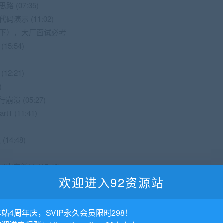
 (07:35)
演示 (11:02)
（下），大厂面试必考
5:54)
2:21)
)
 (05:27)
 (11:41)
14:48)
套循环 (15:43)
欢迎进入92资源站
指针 (12:38)
达式很慢 (07:50)
演示和单元测试 (16:25)
本站4周年庆，SVIP永久会员限时298！
 (08:19)