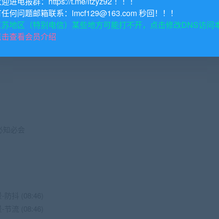
欢迎进电报群：https://t.me/itzyz92 ！！！
-代码演示和单元测试 (17:25)
有任何问题邮箱联系：lmcf129@163.com 秒回！！！
性能分析 (04:09)
江苏地区（特别电信）某些地方可能打不开，点击修改DNS访问
点击查看会员介绍
)
必知必会
 (08:46)
 (08:46)