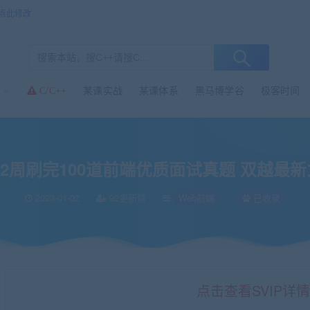
点此修改
某课实战
某课体系
黑马博学谷
极客时间
C/C++
道前端优质面试真题 双越最新力作
2周刷完100道前端优质面试真题 双越最
2023-01-02
92更新猿
Web前端
已收录
点击查看SVIP详