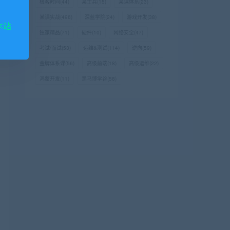
极客时间
(44)
某士兵
(15)
某课体系
(23)
某课实战
(496)
深蓝学院
(24)
游戏开发
(38)
本站
独家精品
(71)
硬件
(10)
网络安全
(47)
考试/面试
(53)
运维&测试
(114)
逆向
(59)
金牌体系课
(56)
高级前端
(18)
高级运维
(22)
鸿蒙开发
(11)
黑马博学谷
(58)