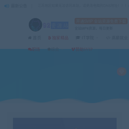
最新公告
江苏地区如果无法访问本站，请更改电脑的DNS地址！！！
开通SVIP 全站资源免费下载
全站MP4资源，每日更新
首页
IT学院
高薪就业
独家精品
当前位置：
92资源站-IT学习网-每日更新
IT编程
Web前端
2周刷完100
>
>
>
职场
综合
赞助SVIP