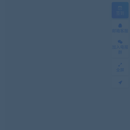
签到
邮箱客服
加入电报
群
全屏