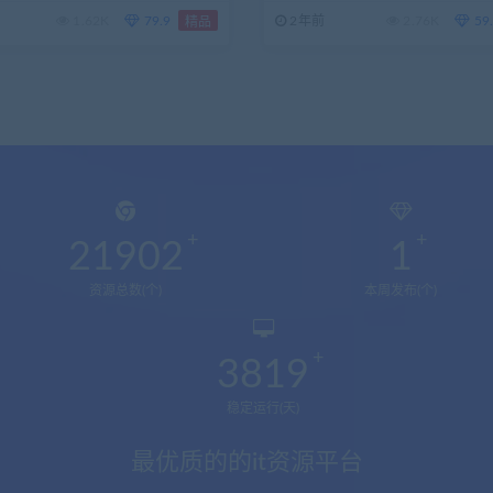
1.62K
79.9
2年前
2.76K
59
精品
21902
1
资源总数(个)
本周发布(个)
3819
稳定运行(天)
最优质的的it资源平台