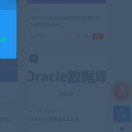
JAVA
2024年10月达内java全链路工程师全日
制课程V18|256G
.9
2年前
2.57K
179.9
精品
精品
本站
SVIP
IT编程
数据库
签到
教你做工
Oracle关系型数据库2023版