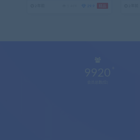
2年前
1.49K
29.9
2年前
精品
9920
会员总数(位)