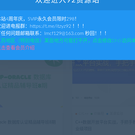
欢迎进入92资源站
网络安全
本站4周年庆，SVIP永久会员限时298！
racle 12C RAC集群原理与管
2024最新SRC漏洞报告
欢迎进电报群：https://t.me/itzyz92 ！！！
有任何问题邮箱联系：lmcf129@163.com 秒回！！！
1.02K
19.9
2年前
2.34K
49
精品
江苏地区（特别电信）某些地方可能打不开，点击修改DNS访问
点击查看会员介绍
C/C++
IT编程
某课实战
Oracle 数据库认证精品辅导班8期
C++数据开放平台实战，手把手
业级项目