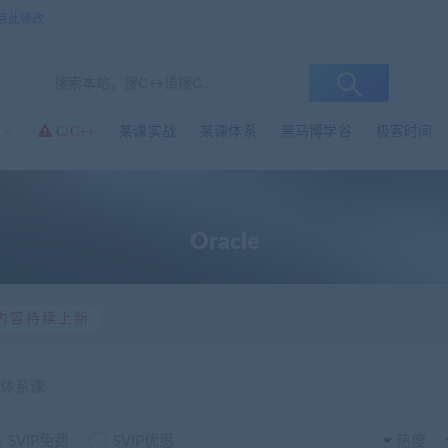
点此修改
C/C++
某课实战
某课体系
黑马博学谷
极客时间
Oracle
内容持续上新
体系课
SVIP免费
SVIP优惠
热度