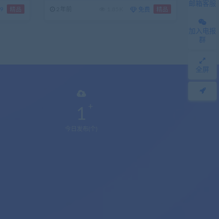
邮箱客服
.9
2年前
1.85K
精品
免费
精品
加入电报
群
全屏
1
今日发布(个)