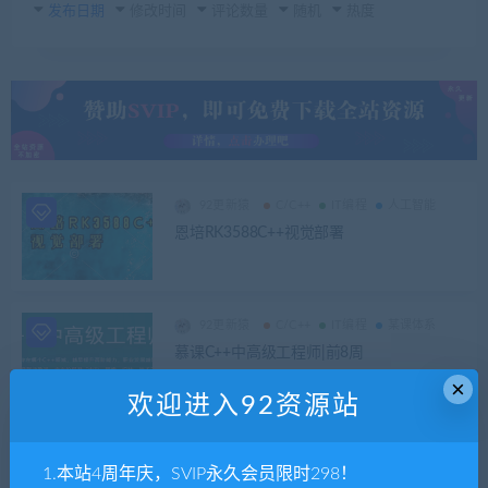
发布日期
修改时间
评论数量
随机
热度
92更新猿
C/C++
IT编程
人工智能
恩培RK3588C++视觉部署
92更新猿
C/C++
IT编程
某课体系
慕课C++中高级工程师|前8周
×
欢迎进入92资源站
92更新猿
C/C++
1.本站4周年庆，SVIP永久会员限时298！
qt游戏开发入门到实战