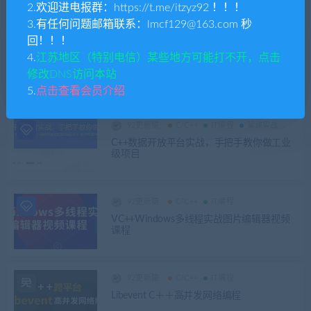
2.欢迎进电报群：https://t.me/itzyz92 ！！！
3.有任何问题邮箱联系：lmcf129@163.com 秒
回！！！
92更新猿
C/C++
IT编程
4.
江苏地区（特别电信）某些地方可能打不开，点击
C++QT基础教程
修改DNS访问本站
5.
点击查看会员介绍
92更新猿
C/C++
IT编程
某课实战
C++数据开放平台实战，手把手教你做工业
级项目
92更新猿
C/C++
IT编程
VC++Windows多线程实战图片编辑器视频
课程
92更新猿
C/C++
IT编程
Libevent C＋＋高并发网络编程