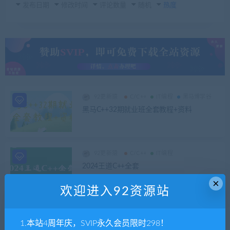
发布日期
修改时间
评论数量
随机
热度
92更新猿
C/C++
IT编程
黑马博学谷
黑马C++32期就业班全套教程+资料
92更新猿
C/C++
IT编程
2024王道C++全套
×
欢迎进入92资源站
92更新猿
C/C++
IT编程
某课体系
1.本站4周年庆，SVIP永久会员限时298！
慕课C++中高级工程师|前8周