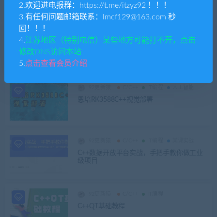
2.欢迎进电报群：https://t.me/itzyz92 ！！！
3.有任何问题邮箱联系：lmcf129@163.com 秒
回！！！
92更新猿
C/C++
IT编程
4.
江苏地区（特别电信）某些地方可能打不开，点击
C++Qt应用软件开发全系列视频教程|资料齐
修改DNS访问本站
全无密
5.
点击查看会员介绍
92更新猿
C/C++
IT编程
人工智能
恩培RK3588C++视觉部署
92更新猿
C/C++
IT编程
某课实战
C++数据开放平台实战，手把手教你做工业
级项目
92更新猿
C/C++
IT编程
C++QT基础教程