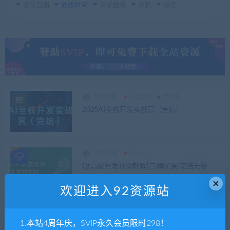
发布日期
修改时间
评论数量
随机
热度
92更新猿
人工智能
大模型
2025AI全栈开发实战营（完结）
92更新猿
C/C++
Qt高级开发视频教程|口碑好课|完结无秘
×
欢迎进入92资源站
92更新猿
C/C++
1.本站4周年庆，SVIP永久会员限时298！
C、C++音视频实战-gb28181系列-pjsip-sip