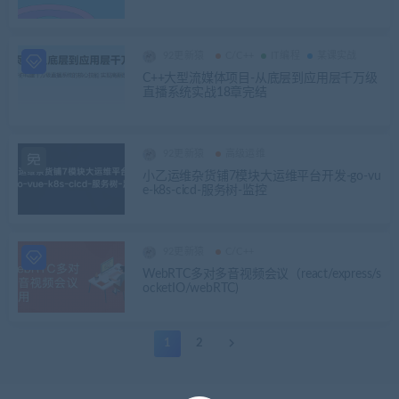
92更新猿
C/C++
IT编程
某课实战
C++大型流媒体项目-从底层到应用层千万级
直播系统实战18章完结
92更新猿
高级运维
小乙运维杂货铺7模块大运维平台开发-go-vu
e-k8s-cicd-服务树-监控
92更新猿
C/C++
WebRTC多对多音视频会议（react/express/s
ocketIO/webRTC)
1
2