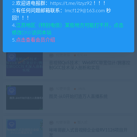
栈-h264安防流媒体服务器
2.欢迎进电报群：https://t.me/itzyz92 ！！！
3.有任何问题邮箱联系：lmcf129@163.com 秒
回！！！
92更新猿
大模型
4.
江苏地区（特别电信）某些地方可能打不开，点击
知乎AIGC实战应用训练营
修改DNS访问本站
5.
点击查看会员介绍
92更新猿
C/C++
音视频QoS技术：WebRTC带宽估计/拥塞控
制GCC技术深入剖析和实现
92更新猿
JAVA
图灵-从0开始打造万人直播系统
92更新猿
嵌入式
哞哞哥嵌入式音视频企业级RV1126项目开
发