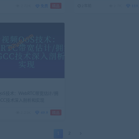
2.72K
2年前
2.7K
119
免费
精品
oS技术：WebRTC带宽估计/拥
GCC技术深入剖析和实现
2.21K
49.9
精品
1
2