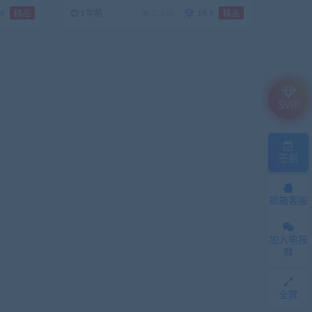
.9
1年前
2.43K
19.9
精品
精品
SVIP
签到
邮箱客服
加入电报
群
全屏