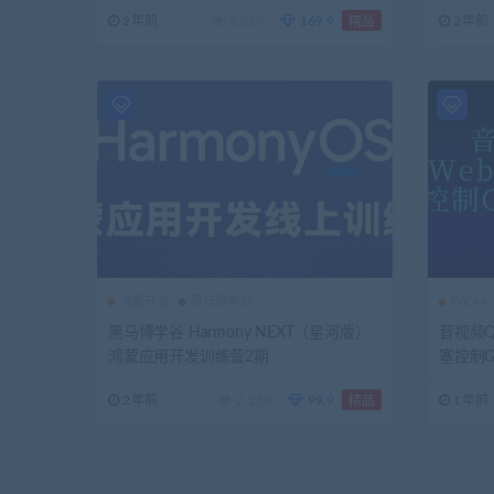
2年前
2.81K
169.9
2年前
精品
鸿蒙开发
黑马博学谷
C/C++
黑马博学谷 Harmony NEXT（星河版）
音视频Q
鸿蒙应用开发训练营2期
塞控制
2年前
2.25K
99.9
1年前
精品