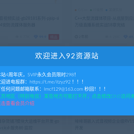
C/C++
IT编程
某课实战
音视频实战-gb28181系列-pjsip-si
C++大型流媒体项目-从底层到
264安防流媒体服务器
万级直播系统实战18章完结
4.77K
99.9
2年前
4.26K
49
精品
欢迎进入92资源站
本站4周年庆，SVIP永久会员限时298！
欢迎进电报群：https://t.me/itzyz92 ！！！
有任何问题邮箱联系：lmcf129@163.com 秒回！！！
江苏地区（特别电信）某些地方可能打不开，点击修改DNS访问
点击查看会员介绍
维
嵌入式
杂货铺7模块大运维平台开发-go
哞哞哥嵌入式音视频企业级RV11
8s-cicd-服务树-监控
开发