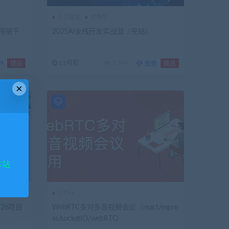
人工智能
大模型
应用层千
2025AI全栈开发实战营（完结）
.9
12月前
3.54K
精品
免费
精品
×
本站
C/C++
26项目
WebRTC多对多音视频会议（react/expre
ss/socketIO/webRTC)