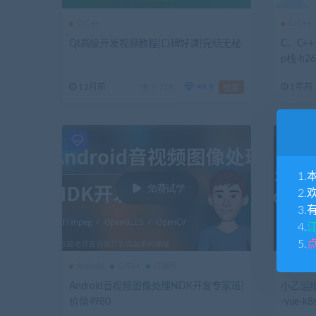
C/C++
C/C++
Qt高级开发视频教程|口碑好课|完结无秘
C、C++
p栈-h
12月前
9.71K
49.9
1年前
独家
1.
2.
3.
4.
5.
Android
C/C++
IT编程
高级运
Android音视频图像处理NDK开发专家班|
小乙运维
价值4980
-vue-k