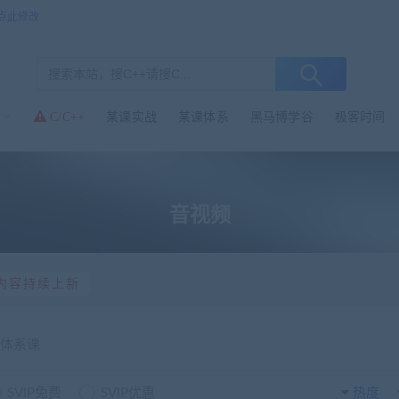
点此修改
C/C++
某课实战
某课体系
黑马博学谷
极客时间
音视频
内容持续上新
体系课
SVIP免费
SVIP优惠
热度