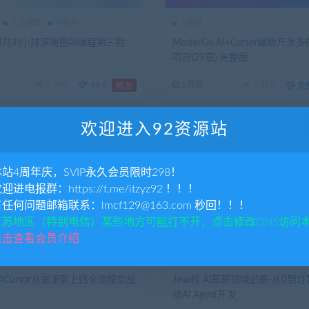
人工智能
大模型
大模型
年4月刘小排深海圈AI编程第三期
MasterGo AI+Cursor辅助开
项目(29章) 完整版
1.48K
49.9
1月前
1.81K
精品
免
欢迎进入92资源站
本站4周年庆，SVIP永久会员限时298！
欢迎进电报群：https://t.me/itzyz92 ！！！
有任何问题邮箱联系：lmcf129@163.com 秒回！！！
江苏地区（特别电信）某些地方可能打不开，点击修改DNS访问
点击查看会员介绍
JAVA
大模型
Cursor从需求到上线全流程实战
Java转 AI高薪领域必备-从0到
级AI Agent开发