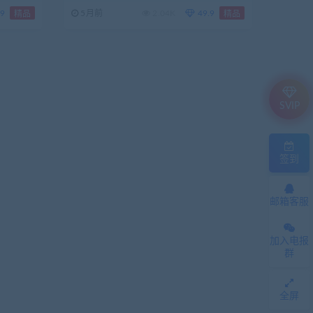
.9
5月前
2.04K
49.9
精品
精品
SVIP
签到
邮箱客服
加入电报
群
全屏