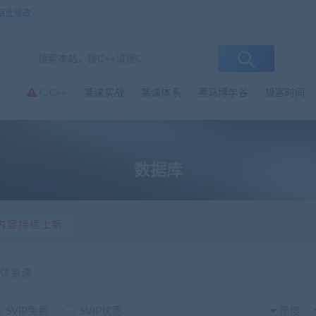
点此修改
C/C++
某课实战
某课体系
黑马博学谷
极客时间
数据库
内容持续上新
体系课
SVIP免费
SVIP优惠
热度