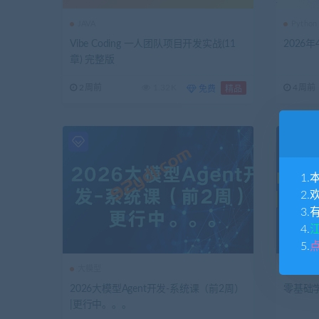
JAVA
Python
Vibe Coding 一人团队项目开发实战(11
2026
章) 完整版
2周前
1.32K
4周前
免费
精品
1.
2.
3.
4.
5.
大模型
大模型
2026大模型Agent开发-系统课（前2周）
零基础学
|更行中。。。