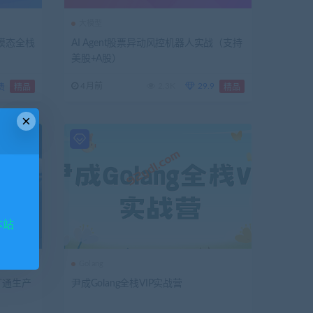
大模型
发多模态全栈
AI Agent股票异动风控机器人实战（支持
美股+A股）
4月前
2.3K
29.9
费
精品
精品
×
本站
Golang
1打通生产
尹成Golang全栈VIP实战营